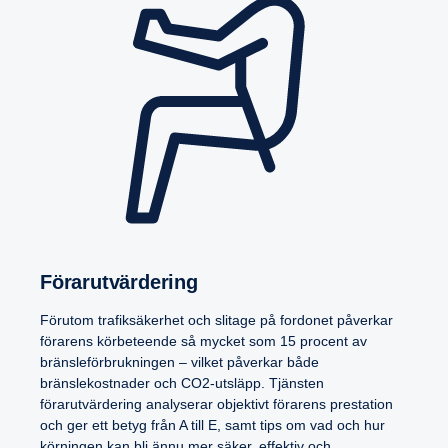
Förarut­vär­de­ring
Förutom trafiksäkerhet och slitage på fordonet påverkar
förarens körbeteende så mycket som 15 procent av
bränsleförbrukningen – vilket påverkar både
bränslekostnader och CO2-utsläpp. Tjänsten
förarutvärdering analyserar objektivt förarens prestation
och ger ett betyg från A till E, samt tips om vad och hur
körningen kan bli ännu mer säker, effektiv och