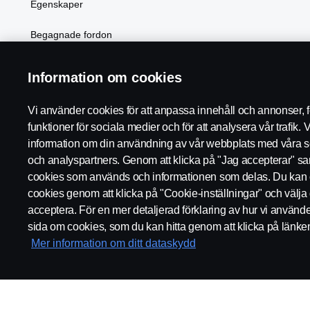
Egenskaper
Begagnade fordon
Elektrifiering
Information om cookies
Vi använder cookies för att anpassa innehåll och annonser, fö
funktioner för sociala medier och för att analysera vår trafik. 
Scania i region:
Sverige
information om din användning av vår webbplats med våra s
och analyspartners. Genom att klicka på "Jag accepterar" samty
cookies som används och informationen som delas. Du kan 
cookies genom att klicka på "Cookie-inställningar" och välja 
acceptera. För en mer detaljerad förklaring av hur vi använd
REGLER
INTEGRITETSPOLICY
WHISTLEBLOWING
sida om cookies, som du kan hitta genom att klicka på länke
Mer information om ditt dataskydd
© Copyright Scania 2026. Scania Sverige AB, Box 900, 127 29 Sto