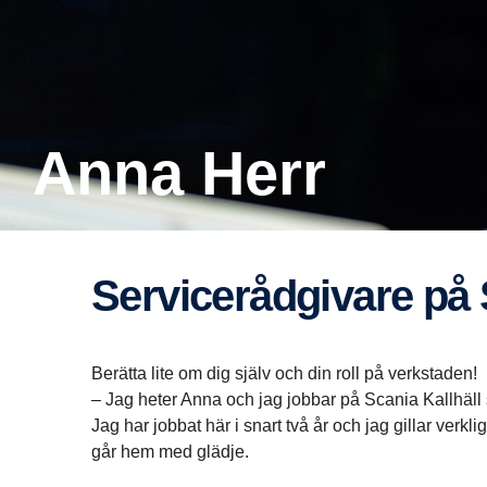
Anna Herr
Service­råd­gi­vare p
Berätta lite om dig själv och din roll på verkstaden!
– Jag heter Anna och jag jobbar på Scania Kallhäl
Jag har jobbat här i snart två år och jag gillar verk
går hem med glädje.