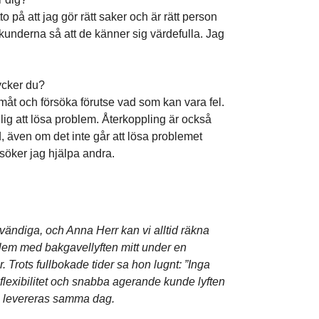
o på att jag gör rätt saker och är rätt person
 kunderna så att de känner sig värdefulla. Jag
ycker du?
framåt och försöka förutse vad som kan vara fel.
g att lösa problem. Återkoppling är också
d, även om det inte går att lösa problemet
örsöker jag hjälpa andra.
vändiga, och Anna Herr kan vi alltid räkna
blem med bakgavellyften mitt under en
 Trots fullbokade tider sa hon lugnt: ”Inga
 flexibilitet och snabba agerande kunde lyften
de levereras samma dag.