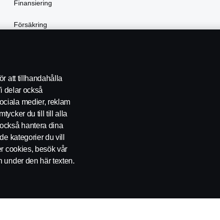
Finansiering
Försäkring
Hyra lastbil
r att tillhandahålla
Vi delar också
ociala medier, reklam
cker du till till alla
också hantera dina
de kategorier du vill
er cookies, besök vår
KONTAKT
ÅTERFÖRSÄLJARE
COOKIE POLICY
COOKIE-
n under den här texten.
ckholm, Telefon: 010-706 60 00