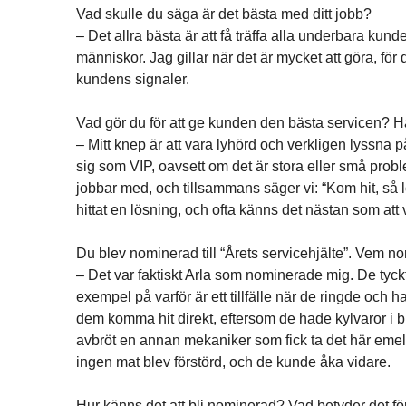
Vad skulle du säga är det bästa med ditt jobb?
– Det allra bästa är att få träffa alla underbara kund
människor. Jag gillar när det är mycket att göra, för 
kundens signaler.
Vad gör du för att ge kunden den bästa servicen? 
– Mitt knep är att vara lyhörd och verkligen lyssna p
sig som VIP, oavsett om det är stora eller små probl
jobbar med, och tillsammans säger vi: “Kom hit, så lö
hittat en lösning, och ofta känns det nästan som at
Du blev nominerad till “Årets servicehjälte”. Vem n
– Det var faktiskt Arla som nominerade mig. De tyckte 
exempel på varför är ett tillfälle när de ringde och
dem komma hit direkt, eftersom de hade kylvaror i bi
avbröt en annan mekaniker som fick ta det här emel
ingen mat blev förstörd, och de kunde åka vidare.
Hur känns det att bli nominerad? Vad betyder det fö