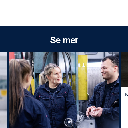
Se mer
K