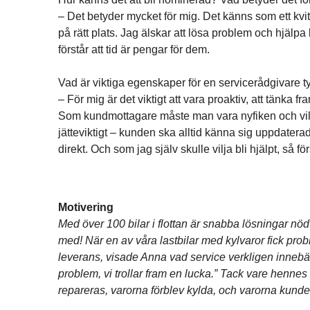
– Det betyder mycket för mig. Det känns som ett kvitt
på rätt plats. Jag älskar att lösa problem och hjälpa
förstår att tid är pengar för dem.
Vad är viktiga egenskaper för en servicerådgivare t
– För mig är det viktigt att vara proaktiv, att tänka 
Som kundmottagare måste man vara nyfiken och villi
jätteviktigt – kunden ska alltid känna sig uppdatera
direkt. Och som jag själv skulle vilja bli hjälpt, så f
Motivering
Med över 100 bilar i flottan är snabba lösningar nöd
med! När en av våra lastbilar med kylvaror fick pro
leverans, visade Anna vad service verkligen innebär.
problem, vi trollar fram en lucka.” Tack vare hennes
repareras, varorna förblev kylda, och varorna kun