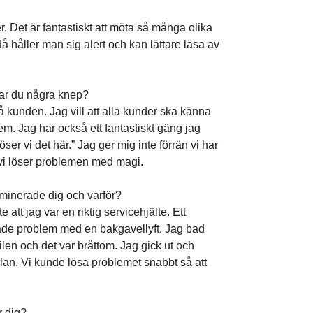
er. Det är fantastiskt att möta så många olika
då håller man sig alert och kan lättare läsa av
Har du några knep?
å kunden. Jag vill att alla kunder ska känna
em. Jag har också ett fantastiskt gäng jag
ser vi det här.” Jag ger mig inte förrän vi har
t vi löser problemen med magi.
ominerade dig och varför?
att jag var en riktig servicehjälte. Ett
 hade problem med en bakgavellyft. Jag bad
len och det var bråttom. Jag gick ut och
lan. Vi kunde lösa problemet snabbt så att
r dig?