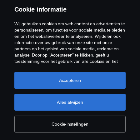
Contact
Cookie informatie
Klokkenluiden
Wij gebruiken cookies om web content en advertenties te
personaliseren, om functies voor sociale media te bieden
en om het websiteverkeer te analyseren. Wij delen ook
Cookiebeleid
informatie over uw gebruik van onze site met onze
partners op het gebied van sociale media, reclame en
Cookies
analyse. Door op "Accepteren" te klikken, geeft u
toestemming voor het gebruik van alle cookies en het
delen van informatie. U kunt uw cookies ook beheren
door op "Cookie Instellingen" te klikken en de
categorieën te selecteren die u wilt accepteren. Voor een
Accepteren
meer gedetailleerde uitleg over hoe wij cookies
gebruiken, verwijzen wij u naar onze cookies pagina, die
u kunt vinden door op de link onder deze tekst te
Alles afwijzen
klikken.
Meer informatie over uw privacy
© Copyright Scania 2026 Alle Rechten
Voorbehouden. Scania Nederland B.V. Postbus
9598 4801 LN, Spinveld 57, 4815 HV Breda / T +31
Cookie-instellingen
(0)76-5254 000 KvK-nummer: 27136821