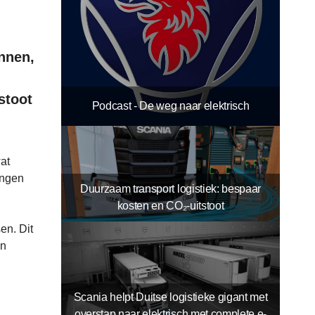
nnen,
stoot
Podcast - De weg naar elektrisch
wat
ingen
Duurzaam transport logistiek: bespaar
kosten en CO₂-uitstoot
en. Dit
en
Scania helpt Duitse logistieke gigant met
overstap naar elektrisch met complete e-