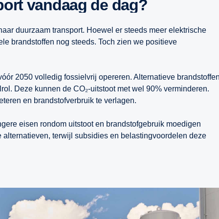
sport vandaag de dag?
aar duurzaam transport. Hoewel er steeds meer elektrische
le brandstoffen nog steeds. Toch zien we positieve
óór 2050 volledig fossielvrij opereren. Alternatieve brandstoffe
elrol. Deze kunnen de CO₂-uitstoot met wel 90% verminderen.
beteren en brandstofverbruik te verlagen.
engere eisen rondom uitstoot en brandstofgebruik moedigen
alternatieven, terwijl subsidies en belastingvoordelen deze