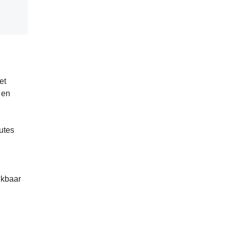
et
 en
utes
ikbaar