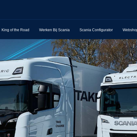
King of the Road
Werken Bij Scania
Scania Configurator
Websho