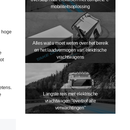
mobiliteitsoplossing
n hoge
Alles wat u moet weten over het bereik
en het laadvermogen van elektrische
e
vrachtwagens
ot
etens.
Langste reis met elektrische
e
vrachtwagen "overtrof alle
verwachtingen"