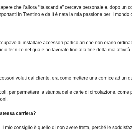
sapere che l’allora “Italscandia” cercava personale e, dopo un co
ortanti in Trentino e da lì è nata la mia passione per il mondo de
ccupavo di installare accessori particolari che non erano ordinabi
cio tecnico nel quale ho lavorato fino alla fine della mia attività.
i accessori voluti dal cliente, era come mettere una cornice ad 
coli, per permettere la stampa delle carte di circolazione, come pu
oni.
 stessa carriera?
Il mio consiglio è quello di non avere fretta, perché le soddis