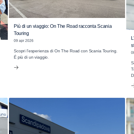
Più di un viaggio: On The Road racconta Scania
Touring
L
09 apr 2026
s
Scopri l'esperienza di On The Road con Scania Touring.
0
É più di un viaggio.
S
T
D