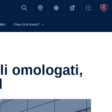
trici
Cosa c'è di nuovo?
d