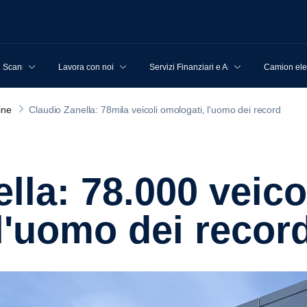
u Scania
Lavora con noi
Servizi Finanziari e Assicurativi
Camion elet
ine
Claudio Zanella: 78mila veicoli omologati, l'uomo dei record
l'uomo dei recor