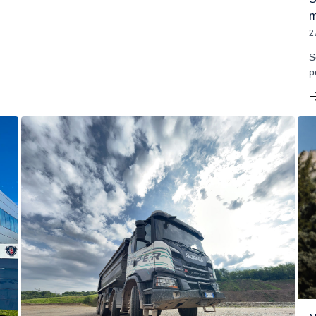
m
2
S
p