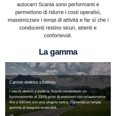
autocarri Scania sono performanti e
permettono di ridurre i costi operativi,
massimizzare i tempi di attività e far sì che i
conducenti restino sicuri, attenti e
confortevoli.
La gamma
Camion elettrico a batteria
I veicoli elettrici a batteria Scania consentono un
funzionamento al 100% privo di emissioni con un'autonomia
fino a 560 km con una singola carica, coprendo un'ampia
gamma di trasporti sostenibili.