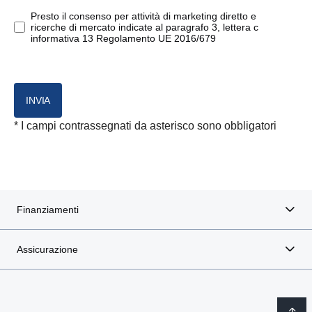
entro il limite di 7.500 €.
Presto il consenso per attività di marketing diretto e
ricerche di mercato indicate al paragrafo 3, lettera c
informativa 13 Regolamento UE 2016/679
INVIA
* I campi contrassegnati da asterisco sono obbligatori
Finanziamenti
Assicurazione