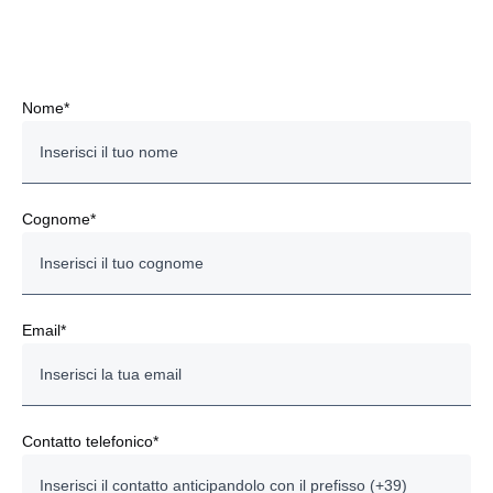
atti vandalici, eventi sociopolitici, urto, collisione,
ribaltamento e uscita di strada.
La polizza prevede, inoltre, la possibilità di sottoscrivere
garanzie opzionali a pagamento: garanzia convoglio,
cristalli e infortuni del conducente.
Nome*
GESTIONE AMMINISTRATIVA: TUTTO
PIÙ SEMPLICE
Cognome*
Premi assicurativi certi e prestabiliti per escludere
ogni spesa imprevista.
Premi assicurativi certi per tutta la durata del contratto,
addebitati senza oneri di frazionamento con il canone
Email*
mensile in caso di Leasing oppure con frazionamenti
trimestrali, semestrali o annuali in caso di copertura non
legata al Leasing. Costo delle riparazioni rimborsato
interamente senza applicazione del degrado sui ricambi
originali Scania, fatte salve le esclusioni specificamente
Contatto telefonico*
previste per alcune componenti e per il caso di furto
parziale. Possibilità di scelta tra tre diverse franchigie