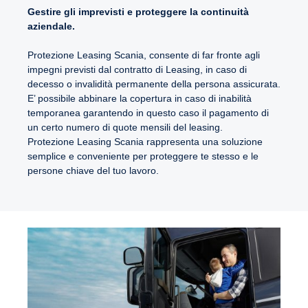
Gestire gli imprevisti e proteggere la continuità
aziendale.
Protezione Leasing Scania, consente di far fronte agli
impegni previsti dal contratto di Leasing, in caso di
decesso o invalidità permanente della persona assicurata.
E’ possibile abbinare la copertura in caso di inabilità
temporanea garantendo in questo caso il pagamento di
un certo numero di quote mensili del leasing.
Protezione Leasing Scania rappresenta una soluzione
semplice e conveniente per proteggere te stesso e le
persone chiave del tuo lavoro.
Full Kasko Scania: tutela il valore del
tuo investimento
Full Kasko Scania
è un prodotto di
ASSICURATRICE VALPIAVE SPA distribuito in