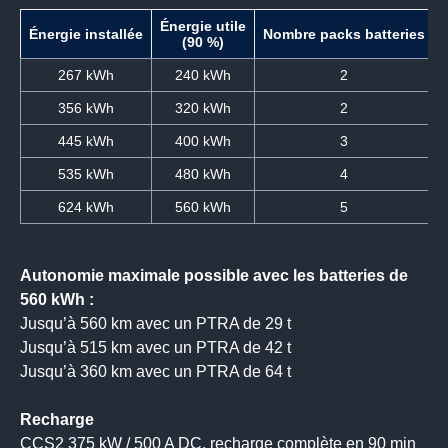
Énergie utile
Énergie installée
Nombre packs batteries
(90 %)
267 kWh
240 kWh
2
356 kWh
320 kWh
2
445 kWh
400 kWh
3
535 kWh
480 kWh
4
624 kWh
560 kWh
5
Autonomie maximale possible avec les batteries de
560 kWh :
Jusqu’à 560 km avec un PTRA de 29 t
Jusqu’à 515 km avec un PTRA de 42 t
Jusqu’à 360 km avec un PTRA de 64 t
Recharge
CCS2 375 kW / 500 A DC, recharge complète en 90 min