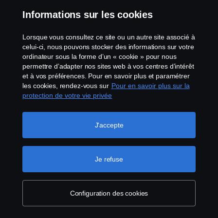
Informations sur les cookies
Transmettre un document
Lorsque vous consultez ce site ou un autre site associé à
Télécharger une pièce jointe
celui-ci, nous pouvons stocker des informations sur votre
ordinateur sous la forme d’un « cookie » pour nous
permettre d’adapter nos sites web à vos centres d’intérêt
et à vos préférences. Pour en savoir plus et paramétrer
Envoyer
les cookies, rendez-vous sur
Pour en savoir plus sur la
protection de votre vie privée
J'accepte
Contactez-nous
Je refuse
Entrons en contact dès aujourd'hui, choisissez
l'option qui vous convient le mieux ci-dessous.
Configuration des cookies
Je souhaite être recontacté(e)