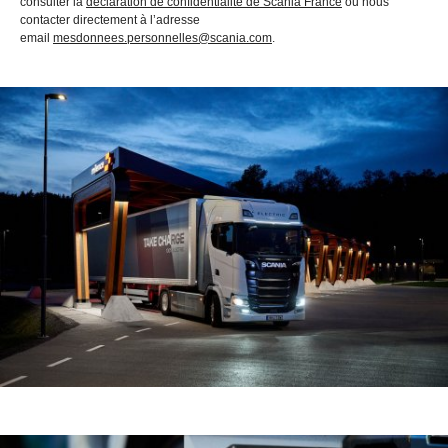
consulter la
déclaration de confidentialité de Scania France
ou nous
contacter directement à l’adresse
email
mesdonnees.personnelles@scania.com
.