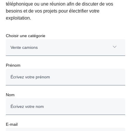
téléphonique ou une réunion afin de discuter de vos
besoins et de vos projets pour électrifier votre
exploitation.
Choisir une catégorie
Vente camions
Vente camions
Prénom
Importation/immatriculation d’un véhicule étranger en
France
Nom
Cars et Bus
Scania Rent
E-mail
Financement