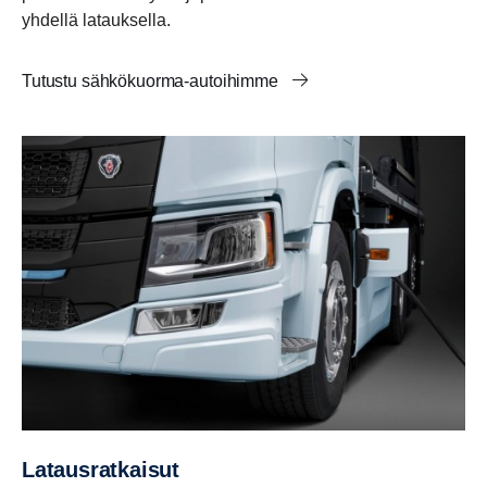
yhdellä latauksella.
Tutustu sähkökuorma-autoihimme
Lataus­rat­kaisut