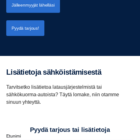
Jälleenmyyjät lähelläsi
Pyydä tarjous!
Lisätie­toja sähköis­tä­mi­sestä
Tarvitsetko lisätietoa latausjärjestelmistä tai
sähkökuorma-autoista? Täytä lomake, niin otamme
sinuun yhteyttä.
Pyydä tarjous tai lisätietoja
Etunimi