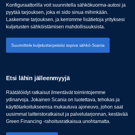
Konfiguraattorilla voit suunnitella sähkökuorma-autosi ja
pyytää tarjouksen, joka ei sido sinua mihinkään.
Laskemme tarjouksen, ja kerromme lisätietoja yrityksesi
kuljetusten sähköistämisen mahdollisuuksista.
Suunnittele kuljetustarpeisiisi sopiva sähkö-Scania
Etsi lähin jälleenmyyjä
Räätälöidyt ratkaisut ilmentävät toimintojemme
ydinarvoja. Jokainen Scania on luotettava, tehokas ja
käyttötarkoitukseensa mukautuva ajoneuvo, johon saat
uusimmat laitteistoratkaisut ja palvelutarjonnan, kestävää
Green Financing -rahoitusratkaisua unohtamatta.