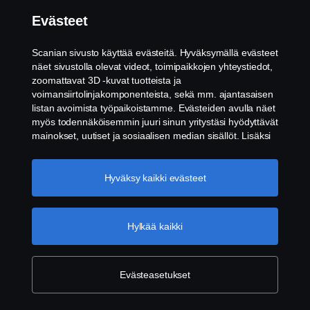
Lakitiedot
Evästeet
Tietosuojalausunto
Scanian sivusto käyttää evästeitä. Hyväksymällä evästeet
näet sivustolla olevat videot, toimipaikkojen yhteystiedot,
Evästeet
zoomattavat 3D -kuvat tuotteista ja
voimansiirtolinjakomponenteista, sekä mm. ajantasaisen
listan avoimista työpaikoistamme. Evästeiden avulla näet
Ota yhteyttä
myös todennäköisemmin juuri sinun yritystäsi hyödyttävät
mainokset, uutiset ja sosiaalisen median sisällöt. Lisäksi
Whistleblowing -järjestelmä
voimme analysoida verkkosivuliikennettä verkkosivuston
parantamiseksi, kun hyväksyt evästeet. Klikkaamalla
Evästeiden asetukset
"Hyväksyn evästeet" annat suostumuksesi kaikkien
Hyväksy kaikki evästeet
evästeiden käyttämiseen sekä tiedon jakamiseen. Voit
muuttaa asetuksia klikkaamalla "Evästeiden asetukset" ja
valitsemalla, mitkä kategoriat hyväksyt. Tarkat tiedot
Hylkää kaikki
evästeistä löydät täältä:
Lisätietoja yksityisyydestäsi
Evästeasetukset
© Copyright Scania 2026. Pidätämme oikeuden
muutoksiin. Scania Suomi Oy, Tulkintie 23, 01740