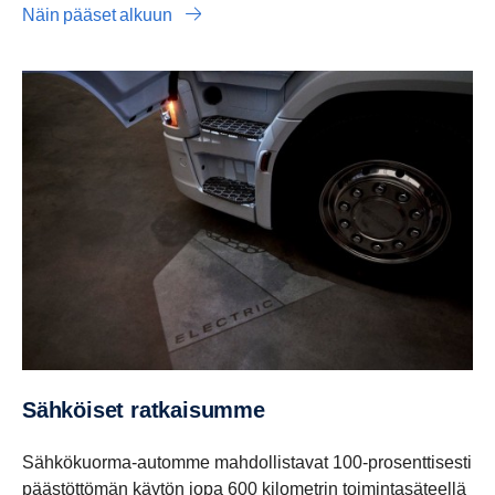
Näin pääset alkuun
Sähköiset ratkai­summe
Sähkökuorma-automme mahdollistavat 100-prosenttisesti
päästöttömän käytön jopa 600 kilometrin toimintasäteellä