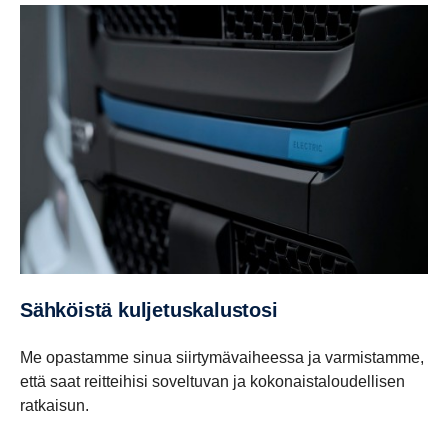
Sähköistä kulje­tus­ka­lus­tosi
Me opastamme sinua siirtymävaiheessa ja varmistamme,
että saat reitteihisi soveltuvan ja kokonaistaloudellisen
ratkaisun.