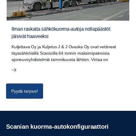
Ilman raskaita sähkökuorma-autoja nollapäästöt
jäisivät haaveeksi
Kuljettava Oy ja Kuljetus J & J Ovaska Oy ovat vetäneet
täyssähköisillä Scanioilla 64 tonnin maksimipainoisia
ajoneuvoyhdistelmiä tammikuusta lähtien. Virtaa on
Pyydä tarjous!
Scanian kuorma-autokonfiguraattori