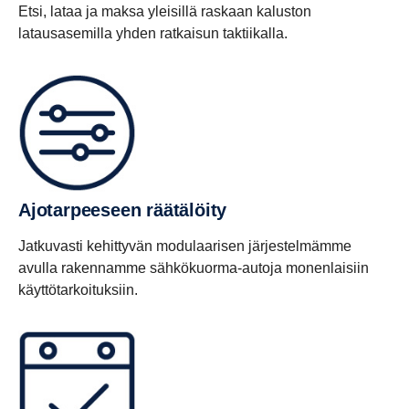
Etsi, lataa ja maksa yleisillä raskaan kaluston
latausasemilla yhden ratkaisun taktiikalla.
Ajotar­pee­seen räätä­löity
Jatkuvasti kehittyvän modulaarisen järjestelmämme
avulla rakennamme sähkökuorma-autoja monenlaisiin
käyttötarkoituksiin.