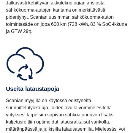
Jatkuvasti kehittyvän akkuteknologian ansiosta
sähkökuorma-autojen kantama on merkittävästi
pidentynyt. Scanian uusimman sähkökuorma-auton
toimintasäde on jopa 600 km (728 kWh, 83 % SoC-ikkuna
ja GTW 29t).
Useita lataus­ta­poja
Scanian myyjillä on käytössä edistyneitä
suunnittelutyökaluja, joiden avulla voimme esitellä
yrityksesi tarpeisiin sopivan sähköajoneuvon lisäksi
kuljetusreittiin optimoidut latausratkaisut varikolla,
määränpäässä ja julkisilla latausasemilla. Mielessäsi voi