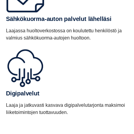
Sähkökuorma-​auton palvelut lähel­läsi
Laajassa huoltoverkostossa on koulutettu henkilöstö ja
valmius sähkökuorma-autojen huoltoon.
Digipal­velut
Laaja ja jatkuvasti kasvava digipalvelutarjonta maksimoi
liiketoimintojen tuottavuuden.