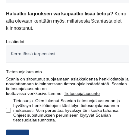
Haluatko tarjouksen vai kaipaatko lisää tietoja?
Kerro
alla olevaan kenttään myös, millaisesta Scaniasta olet
kiinnostunut.
Lisätiedot
Tietosuojalausunto
Scania on sitoutunut suojaamaan asiakkaidensa henkilötietoja ja
noudattamaan toiminnassaan tietosuojalainsäädäntöä. Scanian
tietosuojalausunto on
luettavissa verkkosivullamme:
Tietosuojalausunto
Tietosuoja: Olen lukenut Scanian tietosuojalausunnon ja
hyväksyn henkilötietojeni käsittelyn tietosuojalausunnon
mukaisesti. Voin peruuttaa hyväksyntäni koska tahansa.
Ohjeet suostumuksen perumiseen löytyvät Scanian
tietosuojalausunnosta.