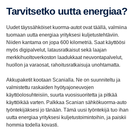
Tarvit­setko uutta energiaa?
Uudet täyssähköiset kuorma-autot ovat täällä, valmiina
tuomaan uutta energiaa yrityksesi kuljetustehtäviin.
Niiden kantama on jopa 600 kilometriä. Saat käyttöösi
myös digipalvelut, latausratkaisut sekä laajan
merkkihuoltoverkoston laadukkaat neuvontapalvelut,
huollon ja varaosat, rahoitusratkaisuja unohtamatta.
Akkupaketit kootaan Scanialla. Ne on suunniteltu ja
valmistettu raskaiden hyötyajoneuvojen
käyttöolosuhteisiin, suurta vuosisuoritetta ja pitkää
käyttöikää varten. Palkkaa Scanian sähkökuorma-auto
työntekijäksesi jo tänään. Tämä uusi työntekijä tuo ihan
uutta energiaa yrityksesi kuljetustoimintoihin, ja paiskii
hommia todella kovasti.