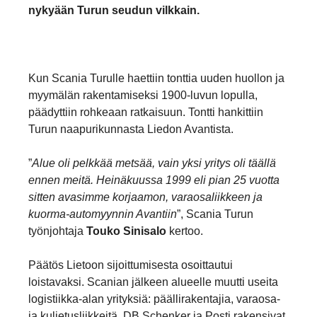
nykyään Turun seudun vilkkain.
Kun Scania Turulle haettiin tonttia uuden huollon ja
myymälän rakentamiseksi 1900-luvun lopulla,
päädyttiin rohkeaan ratkaisuun. Tontti hankittiin
Turun naapurikunnasta Liedon Avantista.
”
Alue oli pelkkää metsää, vain yksi yritys oli täällä
ennen meitä. Heinäkuussa 1999 eli pian 25 vuotta
sitten avasimme korjaamon, varaosaliikkeen ja
kuorma-automyynnin Avantiin
”, Scania Turun
työnjohtaja
Touko Sinisalo
kertoo.
Päätös Lietoon sijoittumisesta osoittautui
loistavaksi. Scanian jälkeen alueelle muutti useita
logistiikka-alan yrityksiä: päällirakentajia, varaosa-
ja kuljetusliikkeitä. DB Schenker ja Posti rakensivat