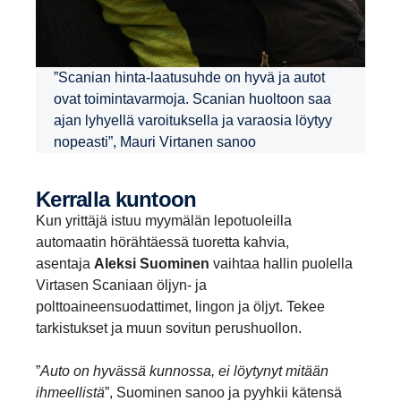
”Scanian hinta-laatusuhde on hyvä ja autot
ovat toimintavarmoja. Scanian huoltoon saa
ajan lyhyellä varoituksella ja varaosia löytyy
nopeasti”, Mauri Virtanen sanoo
Kerralla kuntoon
Kun yrittäjä istuu myymälän lepotuoleilla
automaatin hörähtäessä tuoretta kahvia,
asentaja
Aleksi Suominen
vaihtaa hallin puolella
Virtasen Scaniaan öljyn- ja
polttoaineensuodattimet, lingon ja öljyt. Tekee
tarkistukset ja muun sovitun perushuollon.
”
Auto on hyvässä kunnossa, ei löytynyt mitään
ihmeellistä
”, Suominen sanoo ja pyyhkii kätensä