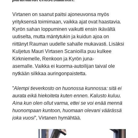
Virtanen on saanut paitsi ajoneuvonsa myös
yrityksensä toimimaan, vaikka ajat ovat haastavia.
Kyrön sahan loppuminen vaikutti ensin ikävältä
uutiselta, mutta mäntytukin ja kuidun ajoa on
riittänyt Rauman uudelle sahalle mukavasti. Lisäksi
Kuljetus Mauri Virtasen Scanioilla puu kulkee
Kirkniemelle, Renkoon ja Kyrön juna-
asemalle. Vaikka ei kuorma-autoilijan taival ole
nytkään silkkaa auringonpaistetta.
”
Alempi tieverkosto on huonossa kunnossa: sitä ei
aurata eikä hiekoiteta kuten ennen. Kalusto kuluu.
Aina kun olen ollut varma, ettei se voi enää mennä
huonompaan kuntoon, huomaan olevani väärässä
joka vuosi
”, Virtanen hymähtää.