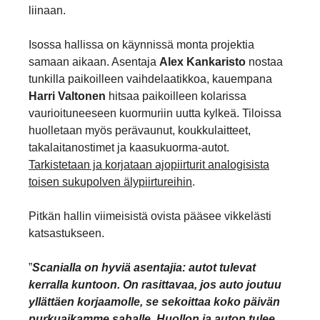
liinaan.
Isossa hallissa on käynnissä monta projektia
samaan aikaan. Asentaja
Alex Kankaristo
nostaa
tunkilla paikoilleen vaihdelaatikkoa, kauempana
Harri Valtonen
hitsaa paikoilleen kolarissa
vaurioituneeseen kuormuriin uutta kylkeä. Tiloissa
huolletaan myös perävaunut, koukkulaitteet,
takalaitanostimet ja kaasukuorma-autot.
Tarkistetaan ja korjataan ajopiirturit analogisista
toisen sukupolven älypiirtureihin
.
Pitkän hallin viimeisistä ovista pääsee vikkelästi
katsastukseen.
”
Scanialla on hyviä asentajia: autot tulevat
kerralla kuntoon. On rasittavaa, jos auto joutuu
yllättäen korjaamolle, se sekoittaa koko päivän
purkuaikamme sahalle. Huollon ja auton tulee