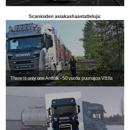
Scanioiden asiakashaastatteluja:
There is only one Antfolk - 50 vuotta puunajoa V8:lla