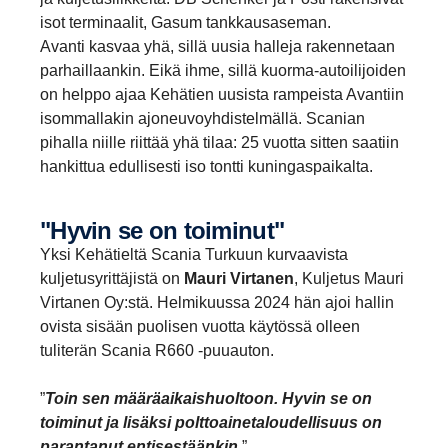
isot terminaalit, Gasum tankkausaseman.
Avanti kasvaa yhä, sillä uusia halleja rakennetaan
parhaillaankin. Eikä ihme, sillä kuorma-autoilijoiden
on helppo ajaa Kehätien uusista rampeista Avantiin
isommallakin ajoneuvoyhdistelmällä. Scanian
pihalla niille riittää yhä tilaa: 25 vuotta sitten saatiin
hankittua edullisesti iso tontti kuningaspaikalta.
"Hyvin se on toiminut"
Yksi Kehätieltä Scania Turkuun kurvaavista
kuljetusyrittäjistä on
Mauri Virtanen
, Kuljetus Mauri
Virtanen Oy:stä. Helmikuussa 2024 hän ajoi hallin
ovista sisään puolisen vuotta käytössä olleen
tuliterän Scania R660 -puuauton.
”
Toin sen määräaikaishuoltoon. Hyvin se on
toiminut ja lisäksi polttoainetaloudellisuus on
parantanut entisestäänkin.
”