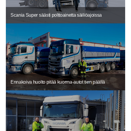
Scania Super säästi polttoainetta säiliöajoissa
Ennakoiva huolto pitää kuorma-autot tien päällä