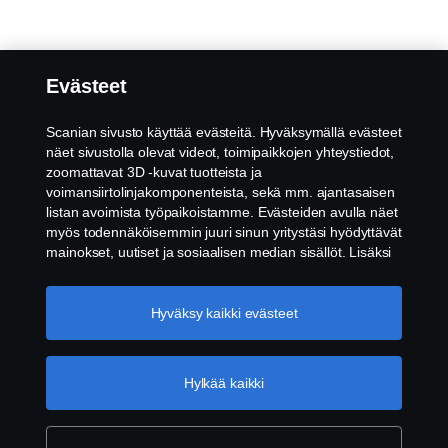
Evästeet
Scanian sivusto käyttää evästeitä. Hyväksymällä evästeet
näet sivustolla olevat videot, toimipaikkojen yhteystiedot,
zoomattavat 3D -kuvat tuotteista ja
voimansiirtolinjakomponenteista, sekä mm. ajantasaisen
listan avoimista työpaikoistamme. Evästeiden avulla näet
myös todennäköisemmin juuri sinun yritystäsi hyödyttävät
mainokset, uutiset ja sosiaalisen median sisällöt. Lisäksi
voimme analysoida verkkosivuliikennettä verkkosivuston
parantamiseksi, kun hyväksyt evästeet. Klikkaamalla
"Hyväksyn evästeet" annat suostumuksesi kaikkien
Hyväksy kaikki evästeet
evästeiden käyttämiseen sekä tiedon jakamiseen. Voit
muuttaa asetuksia klikkaamalla "Evästeiden asetukset" ja
valitsemalla, mitkä kategoriat hyväksyt. Tarkat tiedot
Hylkää kaikki
evästeistä löydät täältä:
Lisätietoja yksityisyydestäsi