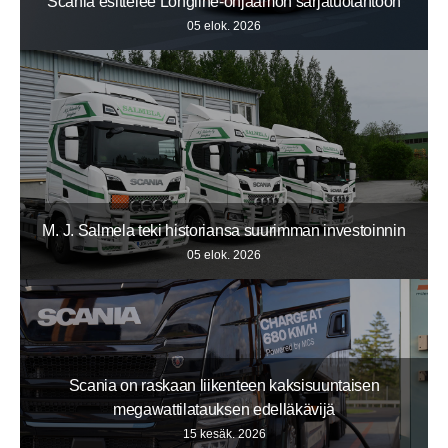
Scania esittelee Longline-ohjaamon sarjatuotantoon
05 elok. 2026
M. J. Salmela teki historiansa suurimman investoinnin
05 elok. 2026
Scania on raskaan liikenteen kaksisuuntaisen
megawattilatauksen edelläkävijä
15 kesäk. 2026