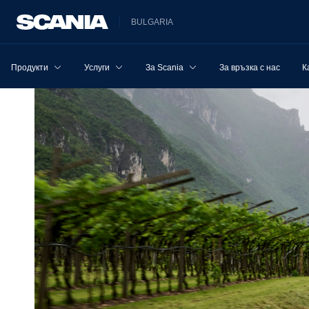
BULGARIA
Продукти
Услуги
За Scania
За връзка с нас
К