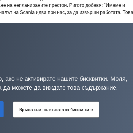
не на непланираните престои. Ригото добавя: "Имаме и
алът на Scania идва при нас, за да извърши работата. Това
, ако не активирате нашите бисквитки. Моля,
за да можете да виждате това съдържание.
Връзка към политиката за бисквитките