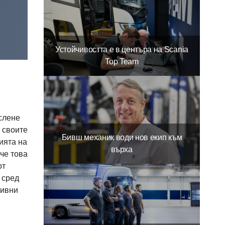
Устойчивостта е в центъра на Scania
Top Team
ислене
 своите
Бивш механик води нов екип към
ията на
върха
че това
от
 сред
тивни