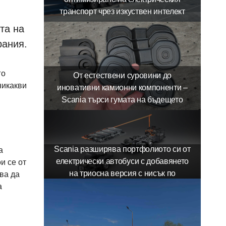
транспорт чрез изкуствен интелект
тта на
рания.
го
От естествени суровини до
никакви
иновативни камионни компоненти –
Scania търси гумата на бъдещето
Scania разширява портфолиото си от
а
електрически автобуси с добавянето
и се от
на триосна версия с нисък по
ва да
а