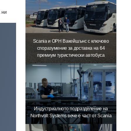
 ни
Scania и ОРН Вакейшънс с ключово
споразумение за доставка на 64
премиум туристически автобуса
Индустриалното подразделение на
Northvolt Systems вече е част от Scania