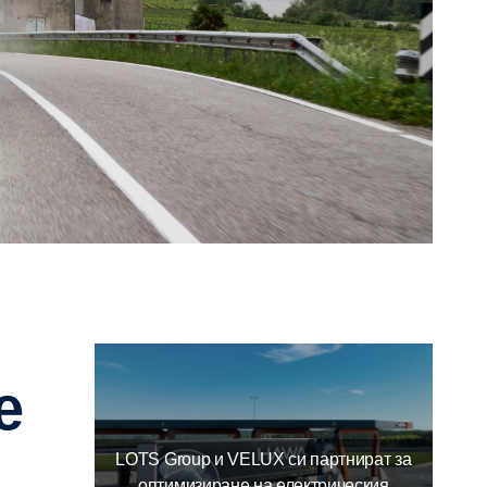
e
LOTS Group и VELUX си партнират за
оптимизиране на електрическия