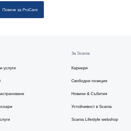
Повече за ProCare
За Scania
и услуги
Кариери
0
Свободни позиции
застраховане
Новини & Събития
есоари
Устойчивост в Scania
слуги
Scania Lifestyle webshop