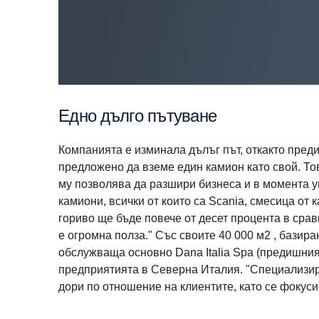
Едно дълго пътуване
Компанията е изминала дълъг път, откакто пред
предложено да вземе един камион като свой. То
му позволява да разшири бизнеса и в момента у
камиони, всички от които са Scania, смесица от 
гориво ще бъде повече от десет процента в срав
е огромна полза." Със своите 40 000 м2 , базира
обслужваща основно Dana Italia Spa (предишния
предприятията в Северна Италия. "Специализир
дори по отношение на клиентите, като се фокус