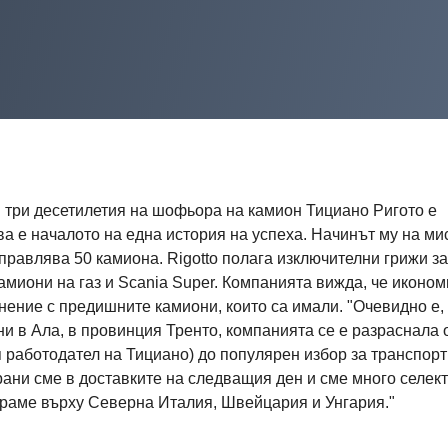
и три десетилетия на шофьора на камион Тициано Ригото е
ва е началото на една история на успеха. Начинът му на м
правлява 50 камиона. Rigotto полага изключителни грижи за
камиони на газ и Scania Super. Компанията вижда, че иконом
нение с предишните камиони, които са имали. "Очевидно е, 
ни в Ала, в провинция Тренто, компанията се е разраснала 
 работодател на Тициано) до популярен избор за транспорт
ани сме в доставките на следващия ден и сме много селек
ираме върху Северна Италия, Швейцария и Унгария."