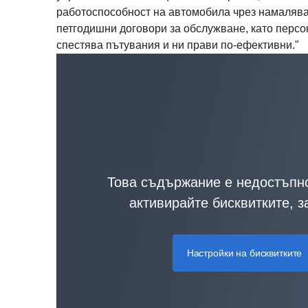
работоспособност на автомобила чрез намалява
петгодишни договори за обслужване, като персон
спестява пътувания и ни прави по-ефективни."
Това съдържание е недостъпно
активирайте бисквитките, 
Настройки на бисквитките