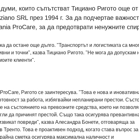
думи, които съпътстват Тициано Ригото още от
Tiziano SRL през 1994 г. За да подчертае важнос
ania ProCare, за да предотврати ненужните спи
ска да остане още дълго. "Транспортът и логистиката са мно
ивни и точни", казва Тициано Ригото. "Не мога да допускам 
моите клиенти".
ProCare, Ригото се заинтересува. "Това е нова и иновативн
отовност за работа, избягвайки непланирани престои. Състо
е на състоянието на превозните средства, което ни позволя
гли да причинят престой. Също така осигурява превантивн
извикат повреди", казва Алесандра Бонети, отговаряща за
в Тренто. Това е проактивен подход, когато става въпрос за
крайна сметка осигурява максимална наличност и