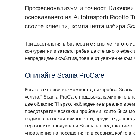
Професионализъм и точност. Ключови 
основаването на Autotrasporti Rigotto 
своите клиенти, компанията избира Sc
Три десетилетия в бизнеса и е ясно, че Ригото и
конкурентни и затова трябва да сте много ефект
непредвидени събития, това е от уважение към 
Опитайте Scania ProCare
Когато се появи възможност да изпробва Scania 
услуга." Scania ProCare поддържа камионите в г
две области: "Първо, наблюдение в реално врем
предотвратим всякакви проблеми, които биха мо
подмяна на някои компоненти, преди те да пред
сервизните продукти на Scania в предприятието 
управление на посещенията в сервиза, който в 