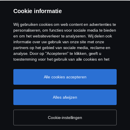
Cookie informatie
Wij gebruiken cookies om web content en advertenties te
personaliseren, om functies voor sociale media te bieden
en om het websiteverkeer te analyseren. Wij delen ook
informatie over uw gebruik van onze site met onze
partners op het gebied van sociale media, reclame en
analyse. Door op "Accepteren" te klikken, geeft u
toestemming voor het gebruik van alle cookies en het
delen van informatie. U kunt uw cookies ook beheren
door op "Cookie Instellingen" te klikken en de
categorieën te selecteren die u wilt accepteren. Voor een
Alle cookies accepteren
meer gedetailleerde uitleg over hoe wij cookies
gebruiken, verwijzen wij u naar onze cookies pagina, die
u kunt vinden door op de link onder deze tekst te
Alles afwijzen
klikken.
Cookie beleid
Cookie-instellingen