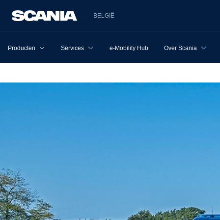
BELGIË
Producten
Services
e-Mobility Hub
Over Scania