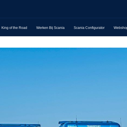
King of the Road
Werken Bij Scania
Scania Configurator
Websho