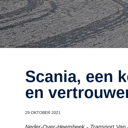
Scania, een keuze voor kwaliteit
en vertrouwe
29 OKTOBER 2021
Neder-Over-Heembeek - Transport Van Ap