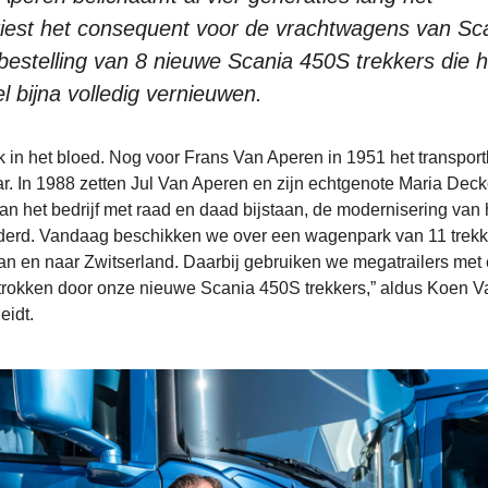
kiest het consequent voor de vrachtwagens van Sc
bestelling van 8 nieuwe Scania 450S trekkers die h
l bijna volledig vernieuwen.
k in het bloed. Nog voor Frans Van Aperen in 1951 het transportb
kar. In 1988 zetten Jul Van Aperen en zijn echtgenote Maria Deck
n het bedrijf met raad en daad bijstaan, de modernisering van 
eranderd. Vandaag beschikken we over een wagenpark van 11 trek
n en naar Zwitserland. Daarbij gebruiken we megatrailers met
trokken door onze nieuwe Scania 450S trekkers,” aldus Koen V
eidt.