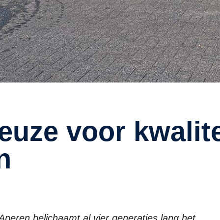
n
eren belichaamt al vier generaties lang het