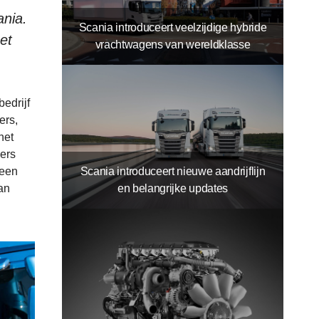
ania.
Scania introduceert veelzijdige hybride
et
vrachtwagens van wereldklasse
edrijf
ers,
het
kers
 een
Scania introduceert nieuwe aandrijflijn
an
en belangrijke updates