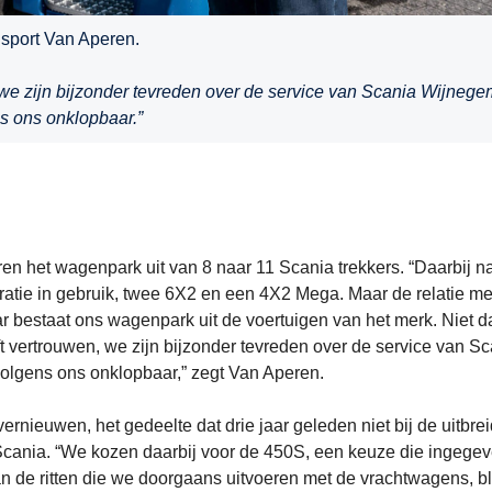
sport Van Aperen.
we zijn bijzonder tevreden over de service van Scania Wijnege
ns ons onklopbaar.”
ren het wagenpark uit van 8 naar 11 Scania trekkers. “Daarbij 
atie in gebruik, twee 6X2 en een 4X2 Mega. Maar de relatie me
ar bestaat ons wagenpark uit de voertuigen van het merk. Niet d
vertrouwen, we zijn bijzonder tevreden over de service van Sc
 volgens ons onklopbaar,” zegt Van Aperen.
vernieuwen, het gedeelte dat drie jaar geleden niet bij de uitbre
j Scania. “We kozen daarbij voor de 450S, een keuze die ingege
n de ritten die we doorgaans uitvoeren met de vrachtwagens, b