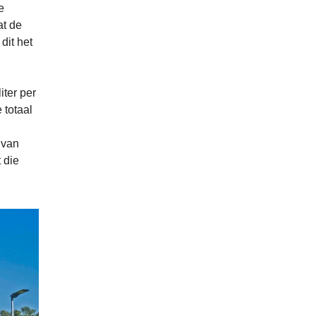
e
at de
dit het
iter per
 totaal
 van
 die