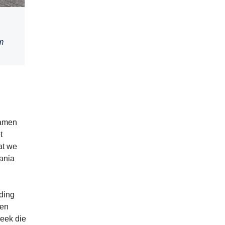
m
namen
t
at we
ania
iding
ven
leek die