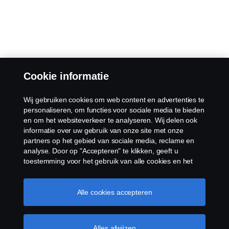
Cookie informatie
Wij gebruiken cookies om web content en advertenties te
personaliseren, om functies voor sociale media te bieden
en om het websiteverkeer te analyseren. Wij delen ook
informatie over uw gebruik van onze site met onze
partners op het gebied van sociale media, reclame en
analyse. Door op "Accepteren" te klikken, geeft u
toestemming voor het gebruik van alle cookies en het
delen van informatie. U kunt uw cookies ook beheren
door op "Cookie Instellingen" te klikken en de
categorieën te selecteren die u wilt accepteren. Voor een
Alle cookies accepteren
meer gedetailleerde uitleg over hoe wij cookies
gebruiken, verwijzen wij u naar onze cookies pagina, die
u kunt vinden door op de link onder deze tekst te
Alles afwijzen