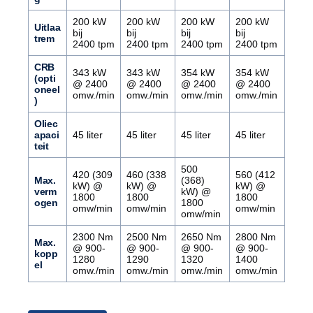
200 kW
200 kW
200 kW
200 kW
Uitlaa
bij
bij
bij
bij
trem
2400 tpm
2400 tpm
2400 tpm
2400 tpm
CRB
343 kW
343 kW
354 kW
354 kW
(opti
@ 2400
@ 2400
@ 2400
@ 2400
oneel
omw./min
omw./min
omw./min
omw./min
)
Oliec
apaci
45 liter
45 liter
45 liter
45 liter
teit
500
420 (309
460 (338
560 (412
Max.
(368)
kW) @
kW) @
kW) @
verm
kW) @
1800
1800
1800
ogen
1800
omw/min
omw/min
omw/min
omw/min
2300 Nm
2500 Nm
2650 Nm
2800 Nm
Max.
@ 900-
@ 900-
@ 900-
@ 900-
kopp
1280
1290
1320
1400
el
omw./min
omw./min
omw./min
omw./min