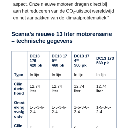
aspect. Onze nieuwe motoren dragen direct bij
aan het reduceren van de CO
-uitstoot wereldwijd
2
en het aanpakken van de klimaatproblematiek.”
Scania’s nieuwe 13 liter motorenserie
– technische gegevens
DC13
DC13 17
DC13 17
DC13 173
176
5**
4**
560 pk
420 pk
460 pk
500 pk
Type
In lijn
In lijn
In lijn
In lijn
Cilin
12,74
12,74
12,74
12,74
derin
liter
liter
liter
liter
houd
Ontst
eking
1-5-3-6-
1-5-3-6-
1-5-3-6-
1-5-3-6-
svolg
2-4
2-4
2-4
2-4
orde
Cilin