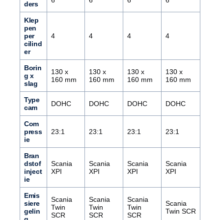
6
6
6
6
ders
Klep
pen
per
4
4
4
4
cilind
er
Borin
130 x
130 x
130 x
130 x
g x
160 mm
160 mm
160 mm
160 mm
slag
Type
DOHC
DOHC
DOHC
DOHC
cam
Com
press
23:1
23:1
23:1
23:1
ie
Bran
dstof
Scania
Scania
Scania
Scania
inject
XPI
XPI
XPI
XPI
ie
Emis
Scania
Scania
Scania
siere
Scania
Twin
Twin
Twin
gelin
Twin SCR
SCR
SCR
SCR
g