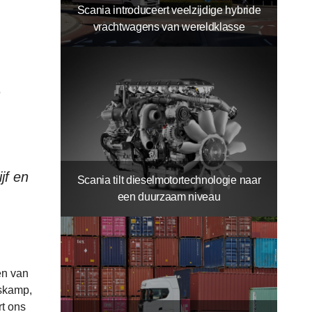
Scania introduceert veelzijdige hybride
vrachtwagens van wereldklasse
n
jf en
Scania tilt dieselmotortechnologie naar
een duurzaam niveau
en van
askamp,
rt ons