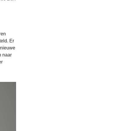
ren
eld. Er
 nieuwe
n naar
er