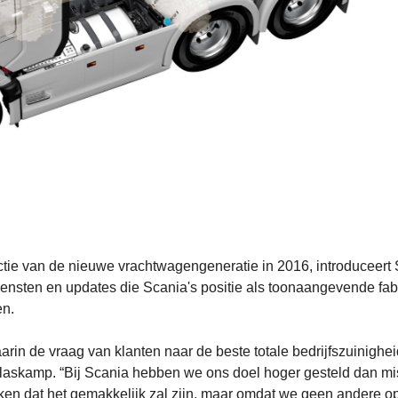
uctie van de nieuwe vrachtwagengeneratie in 2016, introduceert
iensten en updates die Scania's positie als toonaangevende fab
en.
arin de vraag van klanten naar de beste totale bedrijfszuinighe
laskamp. “Bij Scania hebben we ons doel hoger gesteld dan m
en dat het gemakkelijk zal zijn, maar omdat we geen andere op