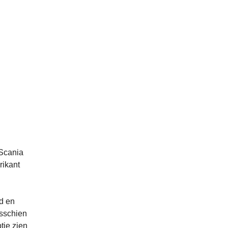
 Scania
rikant
id en
isschien
tie zien