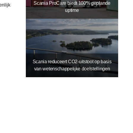
Scania ProCare biedt 100% geplande
nlijk
uptime
Scania reduceert CO2-uitstoot op basis
van wetenschappelijke doelstellingen