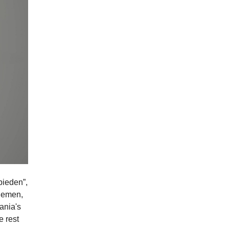
bieden”,
enemen,
ania's
e rest