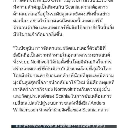
การผลิตขนาด 150 GWh ในยุโรปภายในปี 2573 ซึ่ง
มีความสำคัญเป็นพิเศษกับ Scania ความต้องการ
ด้านแบตเตอรี่อยู่ในระดับสูงและยังคงเพิ่มขึ้นอย่าง
ต่อเนื่อง อย่างไรก็ตามจนถึงขณะนี้ แบตเตอรี่มี
จำนวนจำกัด และแบตเตอรี่ที่ผลิตได้อย่างยั่งยืนนั้นยิ่ง
มีปริมาณจำกัดมากยิ่งขึ้น
“ในปัจจุบัน การจัดหาและผลิตแบตเตอรี่ด้วยวิธีที่
ยั่งยืนถือเป็นความท้าทายในอุตสาหกรรมยานยนต์
ทั้งระบบ Northvolt ได้ก่อตั้งขึ้นโดยมีพันธกิจในการ
สร้างแบตเตอรี่ที่เป็นมิตรกับสิ่งแวดล้อมที่สุดในโลก
โดยมีปริมาณคาร์บอนตกค้างที่น้อยที่สุดและมีความ
มุ่งมั่นสูงสุดเพื่อการนำกลับมาใช้ใหม่ นั่นคือเหตุผลที่
เราคิดว่าภารกิจของ Northvolt ตรงกับความมุ่งมั่น
และวัตถุประสงค์ของ Scania ในการขับเคลื่อนการ
ระบบไฟฟ้า
เปลี่ยนแปลงไปสู่ระบบการขนส่งที่ยั่งยืน"Anders
ความยั่งยืนมีความสำคัญสูงที่ Scania และการใช้พลังงาน
Williamsson หัวหน้าฝ่ายจัดซื้อของ Scania กล่าว
ไฟฟ้าเป็นส่วนสำคัญที่ทำให้การขนส่งมีความยั่งยืน การ
ใช้พลังงานไฟฟ้ากำลังเกิดขึ้นอย่างรวดเร็วและ Scania มี
แนวทางสำหรับการขนส่งด้วยพลังงานไฟฟ้าแบบรอบ