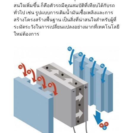
สนใจเพิ่มขึ้น ก็คือตัวรถมีคุณสมบัติที่เทียบได้กับรถ
ทั่วไป เช่น รูปแบบการเติมน้ำมันเชื้อเพลิงและการ
สร้างโครงสร้างพื้นฐาน เป็นสิ่งที่น่าสนใจสำหรับผู้ที่
ระมัดระวังในการเปลี่ยนแปลงอย่างมากที่เทคโนโลยี
ใหม่ต้องการ