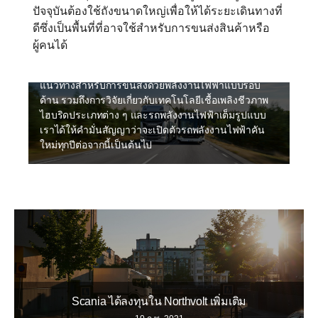
ปัจจุบันต้องใช้ถังขนาดใหญ่เพื่อให้ได้ระยะเดินทางที่
ระบบไฟฟ้า
ดีซึ่งเป็นพื้นที่ที่อาจใช้สำหรับการขนส่งสินค้าหรือ
ความยั่งยืนมีความสำคัญสูงที่ Scania และการใช้พลังงาน
ผู้คนได้
ไฟฟ้าเป็นส่วนสำคัญที่ทำให้การขนส่งมีความยั่งยืน การ
ใช้พลังงานไฟฟ้ากำลังเกิดขึ้นอย่างรวดเร็วและ Scania มี
แนวทางสำหรับการขนส่งด้วยพลังงานไฟฟ้าแบบรอบ
ด้าน รวมถึงการวิจัยเกี่ยวกับเทคโนโลยีเชื้อเพลิงชีวภาพ
ไฮบริดประเภทต่าง ๆ และรถพลังงานไฟฟ้าเต็มรูปแบบ
เราได้ให้คำมั่นสัญญาว่าจะเปิดตัวรถพลังงานไฟฟ้าคัน
ใหม่ทุกปีต่อจากนี้เป็นต้นไป
Scania ได้ลงทุนใน Northvolt เพิ่มเติม