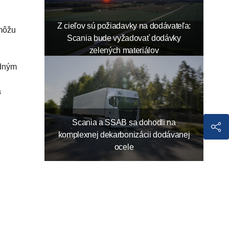
Z cieľov sú požiadavky na dodávateľa:
 môžu
Scania bude vyžadovať dodávky
zelených materiálov
adným
a
Scania a SSAB sa dohodli na
komplexnej dekarbonizácii dodávanej
ocele