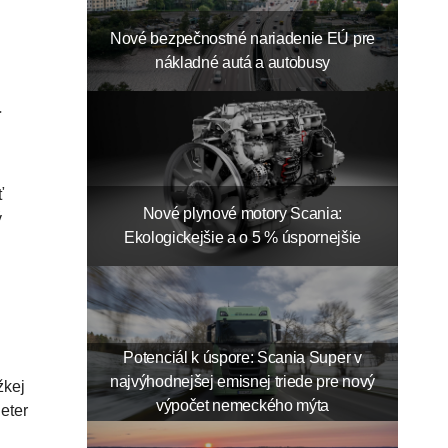
Nové bezpečnostné nariadenie EÚ pre
nákladné autá a autobusy
a
ť
Nové plynové motory Scania:
ý
Ekologickejšie a o 5 % úspornejšie
Potenciál k úspore: Scania Super v
najvýhodnejšej emisnej triede pre nový
žkej
výpočet nemeckého mýta
eter