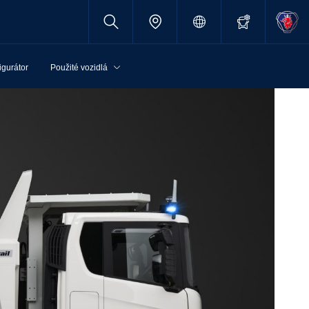
igurátor
Použité vozidlá