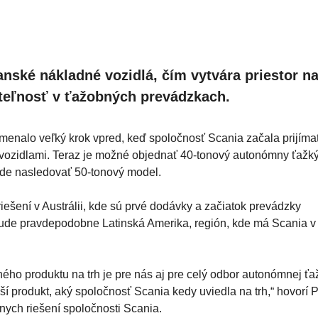
ské nákladné vozidlá, čím vytvára priestor n
žateľnosť v ťažobných prevádzkach.
enalo veľký krok vpred, keď spoločnosť Scania začala prijíma
vozidlami. Teraz je možné objednať 40-tonový autonómny ťažk
ude nasledovať 50-tonový model.
šení v Austrálii, kde sú prvé dodávky a začiatok prevádzky
bude pravdepodobne Latinská Amerika, región, kde má Scania v
ho produktu na trh je pre nás aj pre celý odbor autonómnej ťa
produkt, aký spoločnosť Scania kedy uviedla na trh,“ hovorí P
nych riešení spoločnosti Scania.