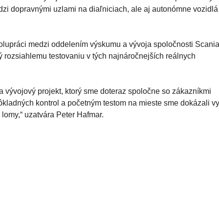
dzi dopravnými uzlami na diaľniciach, ale aj autonómne vozidlá
olupráci medzi oddelením výskumu a vývoja spoločnosti Scania
 rozsiahlemu testovaniu v tých najnáročnejších reálnych
 vývojový projekt, ktorý sme doteraz spoločne so zákazníkmi
 dôkladných kontrol a početným testom na mieste sme dokázali v
 lomy,“ uzatvára Peter Hafmar.