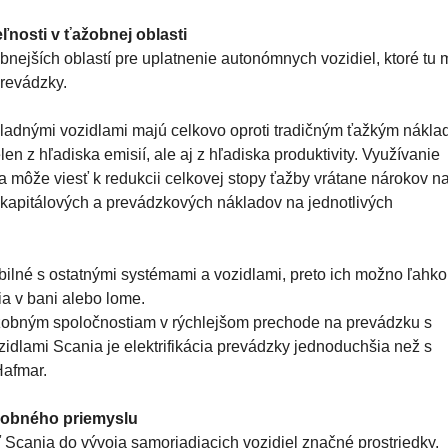
eľnosti v ťažobnej oblasti
bnejších oblastí pre uplatnenie autonómnych vozidiel, ktoré tu
 prevádzky.
kladnými vozidlami majú celkovo oproti tradičným ťažkým nákl
len z hľadiska emisií, ale aj z hľadiska produktivity. Využívanie
môže viesť k redukcii celkovej stopy ťažby vrátane nárokov n
u kapitálových a prevádzkových nákladov na jednotlivých
ilné s ostatnými systémami a vozidlami, preto ich možno ľahko
a v bani alebo lome.
žobným spoločnostiam v rýchlejšom prechode na prevádzku s
dlami Scania je elektrifikácia prevádzky jednoduchšia než s
Hafmar.
ažobného priemyslu
Scania do vývoja samoriadiacich vozidiel značné prostriedky.