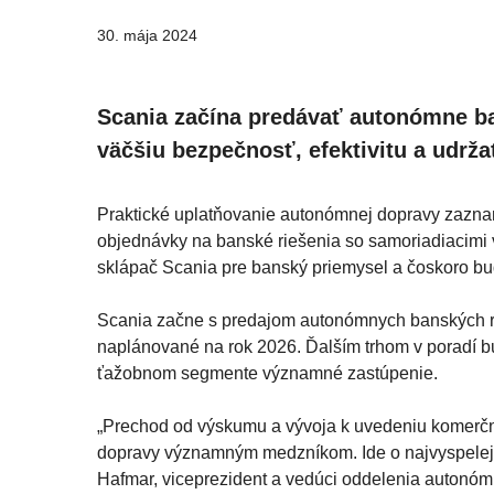
30. mája 2024
Scania začína predávať autonómne ban
väčšiu bezpečnosť, efektivitu a udr
Praktické uplatňovanie autonómnej dopravy zaznam
objednávky na banské riešenia so samoriadiacimi 
sklápač Scania pre banský priemysel a čoskoro b
Scania začne s predajom autonómnych banských rie
naplánované na rok 2026. Ďalším trhom v poradí 
ťažobnom segmente významné zastúpenie.
„Prechod od výskumu a vývoja k uvedeniu komerčné
dopravy významným medzníkom. Ide o najvyspelejší 
Hafmar, viceprezident a vedúci oddelenia autonóm