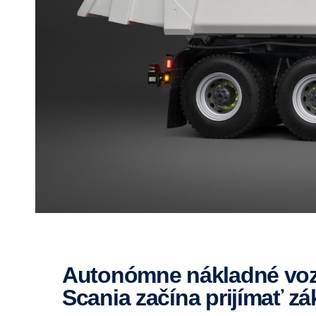
Autonómne nákladné vozidlá prichádzajú do predaja –
Scania začína prijímať 