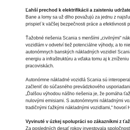
Ľahší prechod k elektrifikácii a zaisteniu udržat
Bane a lomy sa už dlho považujú za jednu z najsľu
prispieť k väčšej bezpečnosti práce a efektívnosti
Ťažobné riešenia Scania s menšími „civilnými“ ná
vozidlám v odvetví tiež potenciálne výhody, a to nie
autonómnych banských nákladných vozidiel Scania 
energiu a infraštruktúru a vďaka tomu aj k zníženi
pracoviskách.
Autonómne nákladné vozidlá Scania sú interoperab
začleniť do súčasného prevádzkového usporiadani
„Ďalšou výhodou nášho riešenia je, že pomáha ťa
nulovými emisiami. S autonómnymi nákladnými vozi
tradičnými ťažkými nákladnými vozidlami,“ hovorí 
Vyvinuté v úzkej spolupráci so zákazníkmi z ť
Za posledných desať rokov investovala spoločnosť 