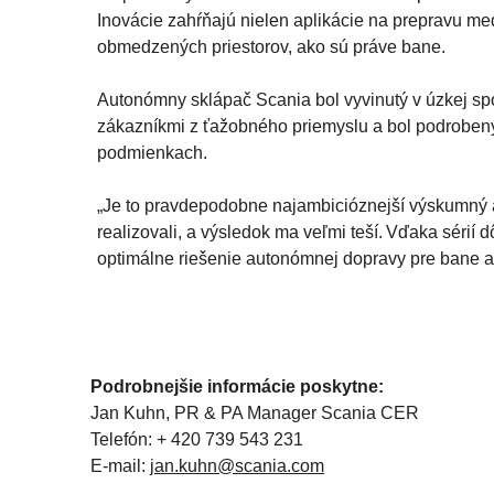
Inovácie zahŕňajú nielen aplikácie na prepravu me
obmedzených priestorov, ako sú práve bane.
Autonómny sklápač Scania bol vyvinutý v úzkej sp
zákazníkmi z ťažobného priemyslu a bol podrobený
podmienkach.
„Je to pravdepodobne najambicióznejší výskumný a
realizovali, a výsledok ma veľmi teší. Vďaka sérií
optimálne riešenie autonómnej dopravy pre bane a
Podrobnejšie informácie poskytne:
Jan Kuhn, PR & PA Manager Scania CER
Telefón: + 420 739 543 231
E-mail:
jan.kuhn@scania.com