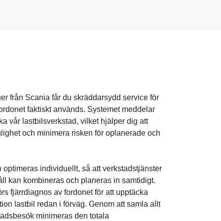
er från Scania får du skräddarsydd service för
 fordonet faktiskt används. Systemet meddelar
a vår lastbilsverkstad, vilket hjälper dig att
glighet och minimera risken för oplanerade och
optimeras individuellt, så att verkstadstjänster
ll kan kombineras och planeras in samtidigt.
örs fjärrdiagnos av fordonet för att upptäcka
on lastbil redan i förväg. Genom att samla allt
tadsbesök minimeras den totala