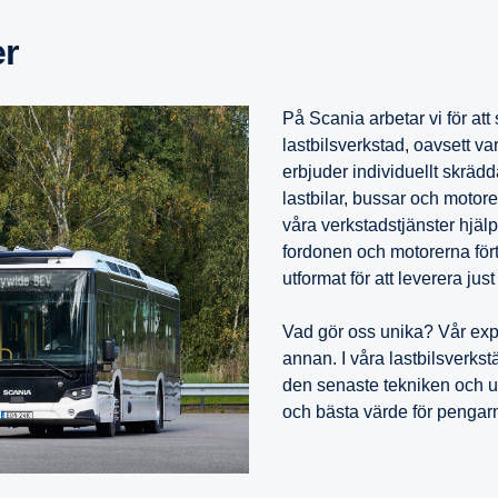
er
På Scania arbetar vi för att sä
lastbilsverkstad, oavsett va
erbjuder individuellt skräd
lastbilar, bussar och motor
våra verkstadstjänster hjälp
fordonen och motorerna fört
utformat för att leverera just
Vad gör oss unika? Vår expe
annan. I våra lastbilsverks
den senaste tekniken och utr
och bästa värde för pengar