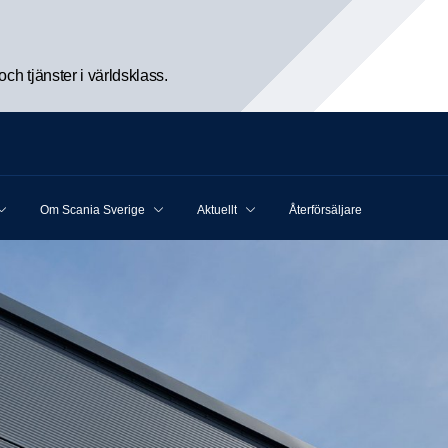
h tjänster i världsklass.
Om Scania Sverige
Aktuellt
Återförsäljare