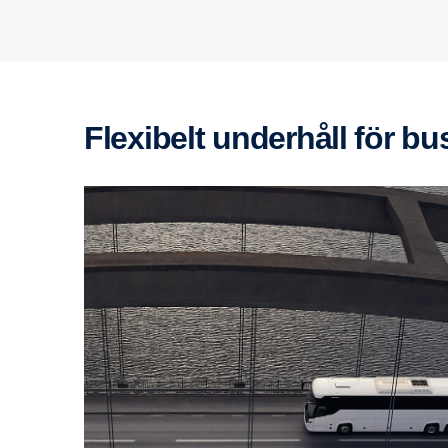
Flexi­belt under­håll för bu