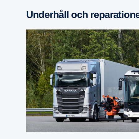
Under­håll och repara­tion