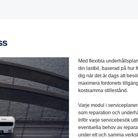
ss
Med flexibla underhållsplan
din lastbil, baserad på hur
dig när det är dags att besök
maximera fordonets tillgän
kostsamma stillestånd.
Varje modul i serviceplanen 
som reparation och underhå
Inför varje servicebesök utf
eventuella behov av reparati
under ett och samma verks