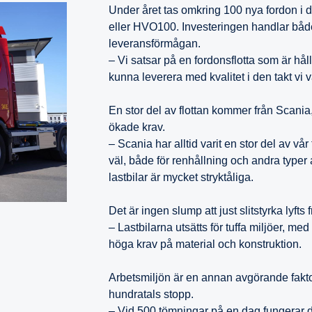
Under året tas omkring 100 nya fordon i dri
eller HVO100. Investeringen handlar båd
leveransförmågan.
– Vi satsar på en fordonsflotta som är hållb
kunna leverera med kvalitet i den takt vi 
En stor del av flottan kommer från Scania, 
ökade krav.
– Scania har alltid varit en stor del av v
väl, både för renhållning och andra typer a
lastbilar är mycket stryktåliga.
Det är ingen slump att just slitstyrka lyfts
– Lastbilarna utsätts för tuffa miljöer, me
höga krav på material och konstruktion.
Arbetsmiljön är en annan avgörande fakto
hundratals stopp.
– Vid 500 tömningar på en dag fungerar d