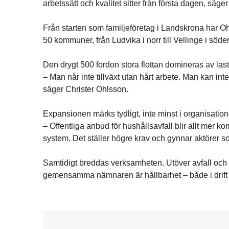
arbetssätt och kvalitet sitter från första dagen, sä
Från starten som familjeföretag i Landskrona har Ohl
50 kommuner, från Ludvika i norr till Vellinge i söd
Den drygt 500 fordon stora flottan domineras av lastb
– Man når inte tillväxt utan hårt arbete. Man kan int
säger Christer Ohlsson.
Expansionen märks tydligt, inte minst i organisatio
– Offentliga anbud för hushållsavfall blir allt mer k
system. Det ställer högre krav och gynnar aktörer so
Samtidigt breddas verksamheten. Utöver avfall och 
gemensamma nämnaren är hållbarhet – både i drift 