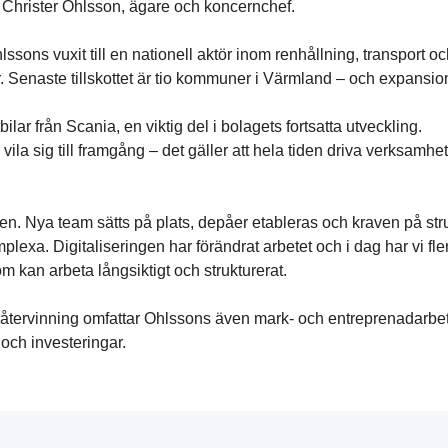
ger Christer Ohlsson, ägare och koncernchef.
ssons vuxit till en nationell aktör inom renhållning, transport 
er. Senaste tillskottet är tio kommuner i Värmland – och expansion
ilar från Scania, en viktig del i bolagets fortsatta utveckling.
e vila sig till framgång – det gäller att hela tiden driva verksam
nen. Nya team sätts på plats, depåer etableras och kraven på str
omplexa. Digitaliseringen har förändrat arbetet och i dag har vi f
m kan arbeta långsiktigt och strukturerat.
återvinning omfattar Ohlssons även mark- och entreprenadarbete
och investeringar.