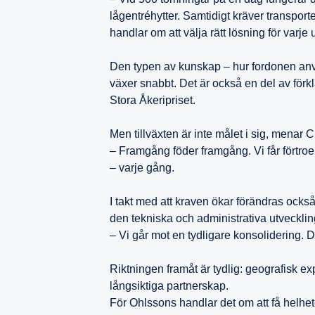
lågentréhytter. Samtidigt kräver transport
handlar om att välja rätt lösning för varje
Den typen av kunskap – hur fordonen anv
växer snabbt. Det är också en del av förkla
Stora Åkeripriset.
Men tillväxten är inte målet i sig, menar 
– Framgång föder framgång. Vi får förtroen
– varje gång.
I takt med att kraven ökar förändras ocks
den tekniska och administrativa utveckli
– Vi går mot en tydligare konsolidering. Då
Riktningen framåt är tydlig: geografisk exp
långsiktiga partnerskap.
För Ohlssons handlar det om att få helhete