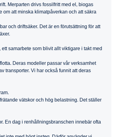
ft. Merparten drivs fossilfritt med el, biogas
e om att minska klimatpåverkan och att säkra
ar och driftsäker. Det är en förutsättning för att
växer.
ett samarbete som blivit allt viktigare i takt med
år flotta. Deras modeller passar vår verksamhet
v transporter. Vi har också funnit att deras
 fram.
d frätande vätskor och hög belastning. Det ställer
r. En dag i renhållningsbranschen innebär ofta
et inte med högt insteg. Därför använder vi