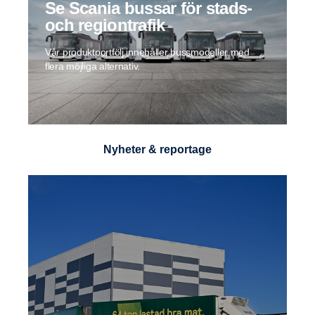
Se Scania bussar för stads-
och regiontrafik
Vår produktportfölj innehåller bussmodeller med
flera möjliga alternativ.
Nyheter & reportage