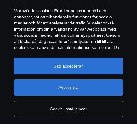
Vi använder cookies för att anpassa innehåll och
ÅTERFÖRSÄLJARE
annonser, för att tillhandahålla funktioner för sociala
medier och för att analysera vår trafik. Vi delar också
information om din användning av vår webbplats med
COOKIE POLICY
våra sociala medier, reklam och analyspartners. Genom
att klicka på "Jag accepterar" samtycker du till till alla
COOKIE-INSTÄLLNINGAR
cookies som används och informationen som delas. Du
kan också hantera dina cookies genom att klicka på
"Cookie-inställningar" och välja de kategorier du vill
acceptera. För en mer detaljerad förklaring av hur vi
Jag accepterar
använder cookies, besök vår sida om cookies, som du
kan hitta genom att klicka på länken under den här
texten.
Mer information om ditt dataskydd
Avvisa alla
© Copyright Scania 2026. Scania Sverige AB, Box
900, 127 29 Stockholm, Telefon: 010-706 60 00
Cookie-inställningar