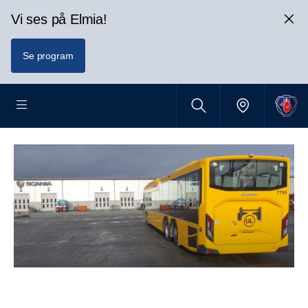
Vi ses på Elmia!
Se program