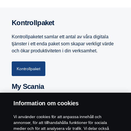
Kontrollpaket
Kontrollpaketet samlar ett antal av våra digitala
tjänster i ett enda paket som skapar verkligt värde
och ökar produktiviteten i din verksamhet.
Kontrollpaket
My Scania
Alla Scanias uppkopplade tjänster för ditt företag –
Information om cookies
samlade på en enda plats. Med flexibla och
personliga lösningar för hela ditt företag skapar vi
Vi använder cookies för att anpassa innehåll och
de bästa möjligheterna nu och i framtiden, som en
annonser, för att tillhandahålla funktioner för sociala
sann affärspartner.
medier och för att analysera vår trafik. Vi delar också