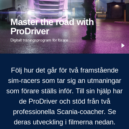
Master the road with
ProDriver
Digitalt tränings­pro­gram för förare
Följ hur det går för två framstående
sim-racers som tar sig an utmaningar
som förare ställs inför. Till sin hjälp har
de ProDriver och stöd från två
professionella Scania-coacher. Se
deras utveckling i filmerna nedan.