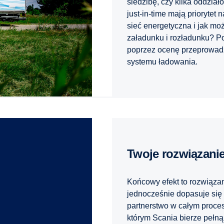
siedzibę, czy kilka oddzia
just-in-time mają priorytet
sieć energetyczna i jak mo
załadunku i rozładunku? Po
poprzez ocenę przeprowadz
systemu ładowania.
Twoje rozwiązani
Końcowy efekt to rozwiązan
jednocześnie dopasuje się
partnerstwo w całym proces
którym Scania bierze pełn