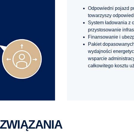
Odpowiedni pojazd p
towarzyszy odpowie
System ładowania z 
przystosowanie infrast
Finansowanie i ubezp
Pakiet dopasowanych
wydajności energetyc
wsparcie administrac
całkowitego kosztu u
ZWIĄZANIA