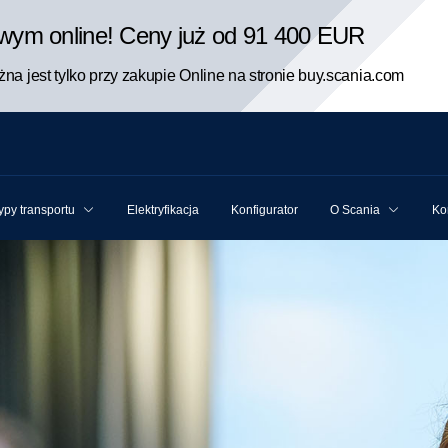
rowym online! Ceny już od 91 400 EUR
na jest tylko przy zakupie Online na stronie buy.scania.com
ypy transportu
Elektryfikacja
Konfigurator
O Scania
Ko