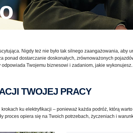
wo
kscytująca. Nigdy też nie było tak silnego zaangażowania, aby
cza ponad dostarczanie doskonałych, zrównoważonych pojazdów
tóry odpowiada Twojemu biznesowi i zadaniom, jakie wykonujesz
KACJI TWOJEJ PRACY
krokach ku elektryfikacji – ponieważ każda podróż, którą wart
ły proces opiera się na Twoich potrzebach, życzeniach i warun