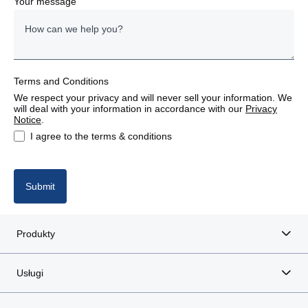
Your message
Estonia
Finland
Terms and Conditions
France
We respect your privacy and will never sell your information. We
will deal with your information in accordance with our
Privacy
Germany
Notice
.
I agree to the terms & conditions
Italy
Latvia
Submit
Lithuania
Produkty
Poland
Usługi
Portugal