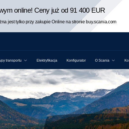
rowym online! Ceny już od 91 400 EUR
na jest tylko przy zakupie Online na stronie buy.scania.com
ypy transportu
Elektryfikacja
Konfigurator
O Scania
Ko