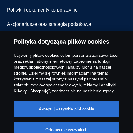
Polityki i dokumenty korporacyjne
Akcjonariusze oraz strategia podatkowa
Informowanie o nieprawidłowościach
Polityka dotycząca plików cookies
Kontakt
Używamy plików cookies celem personalizacji zawartości
oraz reklam strony internetowej, zapewnienia funkcji
Komunikaty
mediów społecznościowych i analizy ruchu na naszej
stronie. Dzielimy się również informacjami na temat
korzystania z naszej strony z naszymi partnerami w
Ustawienie plików cookies
zakresie mediów społecznościowych, reklamy i analityki.
Klikając "Akceptuję", zgadzasz się na udzielenie zgody
na wykorzystanie wszystkich plików cookies i dzielenie
się informacjami. Możesz również zarządzać swoimi
plikami cookies, klikając na "Ustawienia plików cookies" i
Akceptuj wszystkie pliki cookie
wybierając kategorie, które chcesz zaakceptować. W
celu uzyskania bardziej szczegółowego wyjaśnienia w
jaki sposób używamy plików cookies, odwiedź naszą
Odrzucenie wszystkich
© Copyright Scania 2026 All rights reserved. Scania
sekcję dotyczącą plików cookies, którą można znaleźć