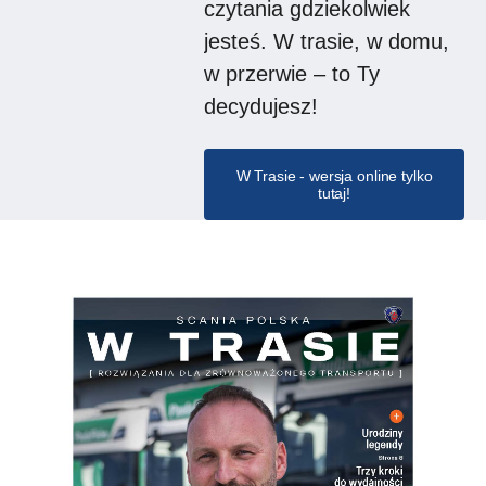
czytania gdziekolwiek
jesteś. W trasie, w domu,
w przerwie – to Ty
decydujesz!
W Trasie - wersja online tylko
tutaj!