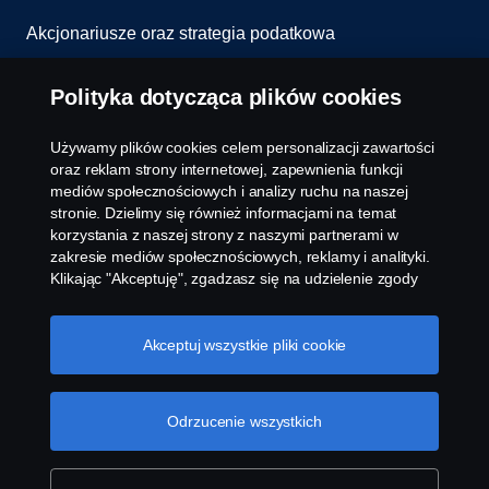
Akcjonariusze oraz strategia podatkowa
Informowanie o nieprawidłowościach
Polityka dotycząca plików cookies
Kontakt
Używamy plików cookies celem personalizacji zawartości
oraz reklam strony internetowej, zapewnienia funkcji
Komunikaty
mediów społecznościowych i analizy ruchu na naszej
stronie. Dzielimy się również informacjami na temat
korzystania z naszej strony z naszymi partnerami w
Ustawienie plików cookies
zakresie mediów społecznościowych, reklamy i analityki.
Klikając "Akceptuję", zgadzasz się na udzielenie zgody
na wykorzystanie wszystkich plików cookies i dzielenie
się informacjami. Możesz również zarządzać swoimi
plikami cookies, klikając na "Ustawienia plików cookies" i
Akceptuj wszystkie pliki cookie
wybierając kategorie, które chcesz zaakceptować. W
celu uzyskania bardziej szczegółowego wyjaśnienia w
jaki sposób używamy plików cookies, odwiedź naszą
Odrzucenie wszystkich
© Copyright Scania 2026 All rights reserved. Scania
sekcję dotyczącą plików cookies, którą można znaleźć
Polska S.A. Al. Katowicka 316, 05-830 Nadarzyn,
klikając na link poniżej tego tekstu.
Cookie policy
Polska Tel: +48 22 356 01 00