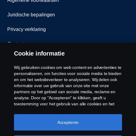
Algemene voorwaarden
Juridische bepalingen
Privacy verklaring
Contact
Cookie informatie
Klokkenluiden
Wij gebruiken cookies om web content en advertenties te
Cookiebeleid
personaliseren, om functies voor sociale media te bieden
en om het websiteverkeer te analyseren. Wij delen ook
informatie over uw gebruik van onze site met onze
Cookies
partners op het gebied van sociale media, reclame en
analyse. Door op "Accepteren" te klikken, geeft u
toestemming voor het gebruik van alle cookies en het
delen van informatie. U kunt uw cookies ook beheren
door op "Cookie Instellingen" te klikken en de
categorieën te selecteren die u wilt accepteren. Voor een
Accepteren
meer gedetailleerde uitleg over hoe wij cookies
gebruiken, verwijzen wij u naar onze cookies pagina, die