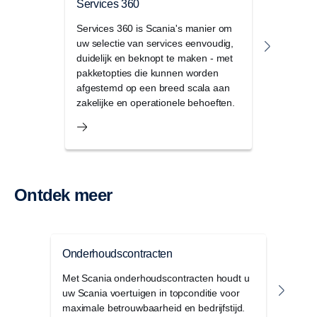
Services 360
Service
Services 360 is Scania's manier om
Maximali
uw selectie van services eenvoudig,
wagenpa
duidelijk en beknopt te maken - met
voorspel
pakketopties die kunnen worden
proactie
afgestemd op een breed scala aan
onderde
zakelijke en operationele behoeften.
Ontdek meer
Onderhoudscontracten
Pro
Met Scania onderhoudscontracten houdt u
ProCa
uw Scania voertuigen in topconditie voor
onge
maximale betrouwbaarheid en bedrijfstijd.
Analy