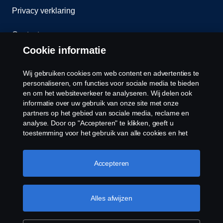
Privacy verklaring
Contact
Cookie informatie
Klokkenluiden
Wij gebruiken cookies om web content en advertenties te
Cookiebeleid
personaliseren, om functies voor sociale media te bieden
en om het websiteverkeer te analyseren. Wij delen ook
informatie over uw gebruik van onze site met onze
Cookies
partners op het gebied van sociale media, reclame en
analyse. Door op "Accepteren" te klikken, geeft u
toestemming voor het gebruik van alle cookies en het
delen van informatie. U kunt uw cookies ook beheren
door op "Cookie Instellingen" te klikken en de
categorieën te selecteren die u wilt accepteren. Voor een
Accepteren
meer gedetailleerde uitleg over hoe wij cookies
gebruiken, verwijzen wij u naar onze cookies pagina, die
© Copyright Scania 2026 Alle Rechten
u kunt vinden door op de link onder deze tekst te
Alles afwijzen
Voorbehouden. Scania Nederland B.V. Postbus
klikken.
Meer informatie over uw privacy
9598 4801 LN, Spinveld 57, 4815 HV Breda / T +31
(0)76-5254 000 KvK-nummer: 27136821