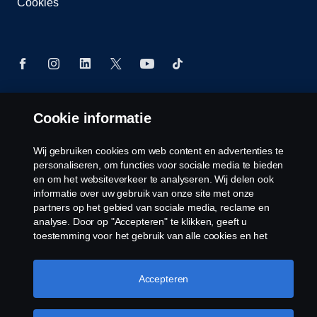
Cookies
Cookie informatie
© Copyright Scania 2026 Alle Rechten
Voorbehouden. Scania Nederland B.V. Postbus
9598 4801 LN, Spinveld 57, 4815 HV Breda / T +31
Wij gebruiken cookies om web content en advertenties te
personaliseren, om functies voor sociale media te bieden
(0)76-5254 000 KvK-nummer: 27136821
en om het websiteverkeer te analyseren. Wij delen ook
informatie over uw gebruik van onze site met onze
partners op het gebied van sociale media, reclame en
analyse. Door op "Accepteren" te klikken, geeft u
toestemming voor het gebruik van alle cookies en het
delen van informatie. U kunt uw cookies ook beheren door
op "Cookie Instellingen" te klikken en de categorieën te
selecteren die u wilt accepteren. Voor een meer
Accepteren
gedetailleerde uitleg over hoe wij cookies gebruiken,
verwijzen wij u naar onze cookies pagina, die u kunt vinden