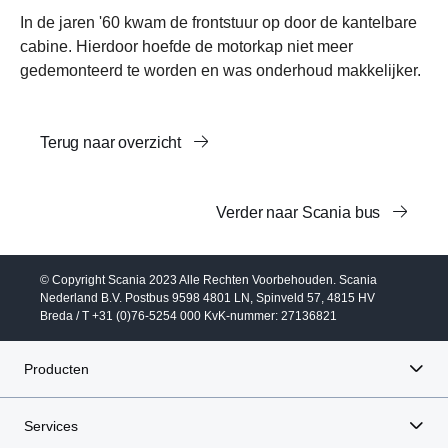
In de jaren '60 kwam de frontstuur op door de kantelbare
cabine. Hierdoor hoefde de motorkap niet meer
gedemonteerd te worden en was onderhoud makkelijker.
Terug naar overzicht
Verder naar Scania bus
© Copyright Scania 2023 Alle Rechten Voorbehouden. Scania
Nederland B.V. Postbus 9598 4801 LN, Spinveld 57, 4815 HV
Breda / T +31 (0)76-5254 000 KvK-nummer: 27136821
Producten
Services