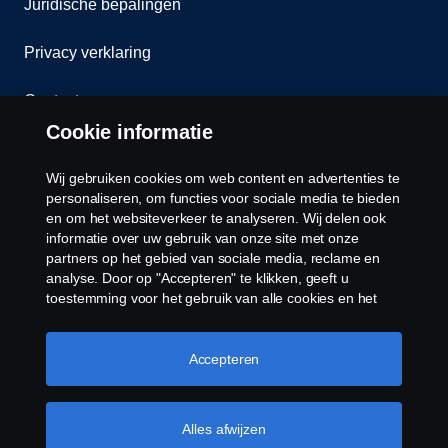
Juridische bepalingen
Privacy verklaring
Contact
Cookie informatie
Klokkenluiden
Wij gebruiken cookies om web content en advertenties te
Cookiebeleid
personaliseren, om functies voor sociale media te bieden
en om het websiteverkeer te analyseren. Wij delen ook
informatie over uw gebruik van onze site met onze
Cookies
partners op het gebied van sociale media, reclame en
analyse. Door op "Accepteren" te klikken, geeft u
toestemming voor het gebruik van alle cookies en het
delen van informatie. U kunt uw cookies ook beheren
door op "Cookie Instellingen" te klikken en de
categorieën te selecteren die u wilt accepteren. Voor een
Accepteren
meer gedetailleerde uitleg over hoe wij cookies
gebruiken, verwijzen wij u naar onze cookies pagina, die
© Copyright Scania 2026 Alle Rechten
u kunt vinden door op de link onder deze tekst te
Alles afwijzen
Voorbehouden. Scania Nederland B.V. Postbus
klikken.
Meer informatie over uw privacy