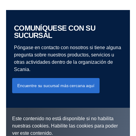
BEV Control
El paquete BEV Control ofrece una solución digital
COMUNÍQUESE CON SU
integral para operaciones eléctricas, destinada a
SUCURSAL
maximizar la eficiencia, la utilización del vehículo y
el valor para su flota. Incluye una amplia gama de
Póngase en contacto con nosotros si tiene alguna
servicios que se pueden adaptar fácilmente a sus
pregunta sobre nuestros productos, servicios u
necesidades específicas, lo que aumenta la
otras actividades dentro de la organización de
eficiencia del vehículo, la habilidad y el rendimiento
Scania.
del conductor, minimizando el tiempo de inactividad
y el impacto ambiental.
Encuentre su sucursal más cercana aquí
También ofrece apoyo para gestionar la flota y el
negocio de forma inteligente, eficiente y sostenible.
Todo integrado en el ecosistema digital de Scania,
Este contenido no está disponible si no habilita
para un acceso continuo y fácil a toda la
nuestras cookies. Habilite las cookies para poder
información importante, para que pueda estar
ver este contenido.
tranquilo.