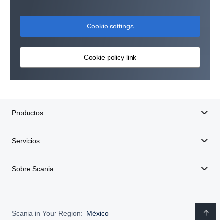
El paquete BEV Control para vehículos
Cookie settings
eléctricos incluye los siguientes servicios:
Cookie policy link
✓ Informe de
✓ Rendimiento
✓ Zona de control
seguimiento
del vehículo
de velocidad
✓ Planificación
✓ Servicios de
✓ Acceso de
de servicios
carga
datos
✓ Posición de
✓ Evaluación
✓ Verificación
Productos
la flota
de conductores
antes de conducir
Servicios
Características y beneficios
Sobre Scania
Mejore la planificación de la carga y la
eficiencia de la flota con informes y
Scania in Your Region:
México
notificaciones, dando una visión general