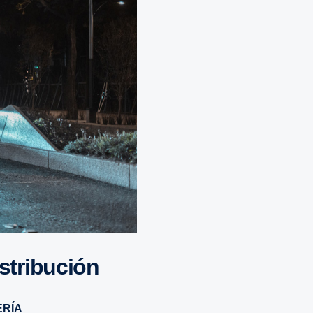
istribución
ERÍA