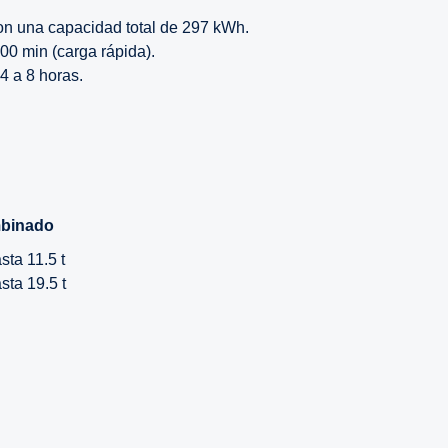
on una capacidad total de 297 kWh.
00 min (carga rápida).
4 a 8 horas.
mbinado
ta 11.5 t
ta 19.5 t