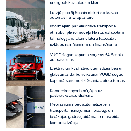
energoefektivitātes un klien
Latvijā piestāj Scania elektrisko kravas
automašīnu Eiropas tūre
Informējām par elektriskā transporta
attīstību, plašo modeļu klāstu, uzlabotām
tehnoloģijām, akumulatoru kapacitāti,
uzlādes risinājumiem un finansējumu.
VUGD šogad kopumā saņems 64 Scania
autocisternas
Efektīvu un kvalitatīvu ugunsdzēsības un
glābšanas darbu veikšanai VUGD šogad
kopumā saņems 64 Scania autocisternas
Komerctransports mīņājas uz
pašbraukšanas sliekšņa
Pieprasījums pēc automatizētiem
transporta risinājumiem pieaug, un
tuvākajos gados gaidāma to masveida
komercializācija