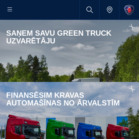
SAŅEM SAVU GREEN TRUCK
UZVARĒTĀJU
FINANSĒSIM KRAVAS
AUTOMAŠĪNAS NO ĀRVALSTĪM