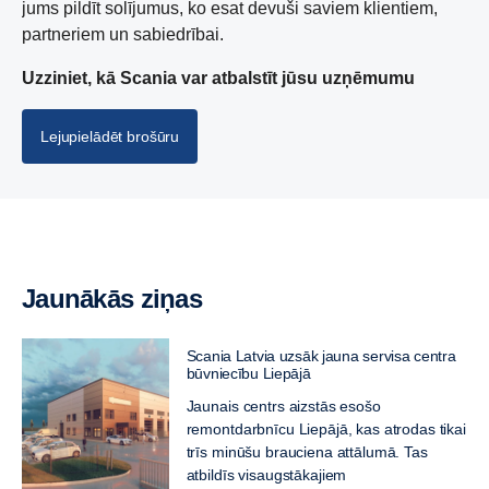
jums pildīt solījumus, ko esat devuši saviem klientiem,
partneriem un sabiedrībai.
Uzziniet, kā Scania var atbalstīt jūsu uzņēmumu
Lejupielādēt brošūru
Kravas automašīnas
Pilsētas un tālsatiksmes autobusi
Pakalpojumi
Lietoti transportlīdzekļi
Elektrifikācija
Kampaņas
Jaunākās ziņas
Scania Latvia uzsāk jauna servisa centra
būvniecību Liepājā
Jaunais centrs aizstās esošo
remontdarbnīcu Liepājā, kas atrodas tikai
trīs minūšu brauciena attālumā. Tas
atbildīs visaugstākajiem