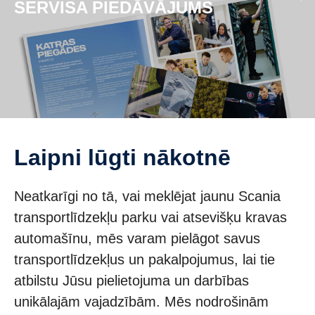
SERVISA PIEDĀVĀJUMS
laipni lūgti nākotnē
Neatkarīgi no tā, vai meklējat jaunu Scania
transportlīdzekļu parku vai atsevišķu kravas
automašīnu, mēs varam pielāgot savus
transportlīdzekļus un pakalpojumus, lai tie
atbilstu Jūsu pielietojuma un darbības
unikālajām vajadzībām. Mēs nodrošinām