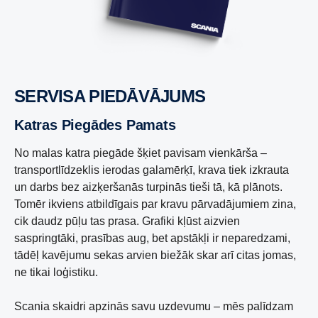
SERVISA PIEDĀVĀJUMS
Katras Piegādes Pamats
No malas katra piegāde šķiet pavisam vienkārša –
transportlīdzeklis ierodas galamērķī, krava tiek izkrauta
un darbs bez aizķeršanās turpinās tieši tā, kā plānots.
Tomēr ikviens atbildīgais par kravu pārvadājumiem zina,
cik daudz pūļu tas prasa. Grafiki kļūst aizvien
saspringtāki, prasības aug, bet apstākļi ir neparedzami,
tādēļ kavējumu sekas arvien biežāk skar arī citas jomas,
ne tikai loģistiku.
Scania skaidri apzinās savu uzdevumu – mēs palīdzam