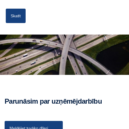
Skatīt
Parunāsim par uzņēmējdarbību
Meklējiet tuvāko dīleri