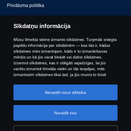
Privātuma politika
Sazinies ar mums
Sīkdatņu informācija
Trauksmes celšana
Mūsu tīmekļa vietne izmanto sīkdatnes. Turpmāk sniegta
papildu informācija par sīkdatnēm — kas tās ir, kādas
Sīkfailu politika
sīkdatnes mēs izmantojam, kāds ir to izmantošanas
mērķis un kā jūs varat bloķēt vai dzēst sīkdatnes.
Sīkdatņu iestatījumi
Izņemot sīkdatnes, kas ir obligāti vajadzīgas, lai jūs
varētu izmantot tīmekļa vietni un tās iespējas, mēs
izmantosim sīkdatnes tikai tad, ja jūs mums to būsit
atļāvis.
Sīkdatņu iestatījumi
Akceptēt visus sīkfailus
© Autortiesības Scania 2026. Visas tiesības
Noraidīt visu
aizsargātas. Scania Latvia, Tīraines iela 13, Rīga,
Latvija, Tel: +371 6 7066600.