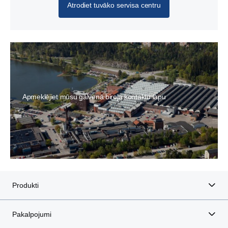
Atrodiet tuvāko servisa centru
Apmeklējiet mūsu galvenā biroja kontaktu lapu
Produkti
Pakalpojumi