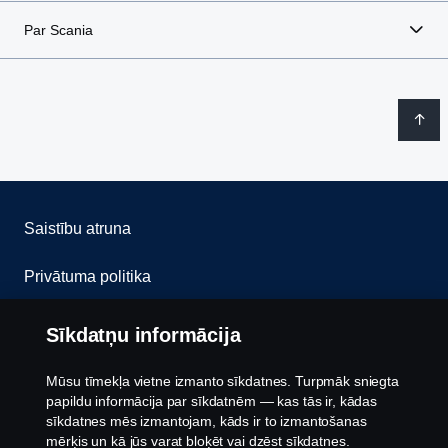
Par Scania
Saistību atruna
Privātuma politika
Sazinies ar mums
Sīkdatņu informācija
Trauksmes celšana
Mūsu tīmekļa vietne izmanto sīkdatnes. Turpmāk sniegta
papildu informācija par sīkdatnēm — kas tās ir, kādas
Sīkfailu politika
sīkdatnes mēs izmantojam, kāds ir to izmantošanas
mērķis un kā jūs varat bloķēt vai dzēst sīkdatnes.