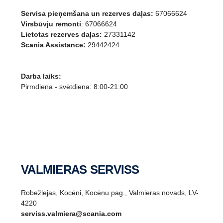
Servisa pieņemšana un rezerves daļas:
67066624
Virsbūvju remonti
: 67066624
Lietotas rezerves daļas:
27331142
Scania Assistance:
29442424
Darba laiks:
Pirmdiena - svētdiena: 8:00-21:00
VALMIERAS SERVISS
Robežlejas, Kocēni, Kocēnu pag., Valmieras novads, LV-
4220
serviss.valmiera@scania.com