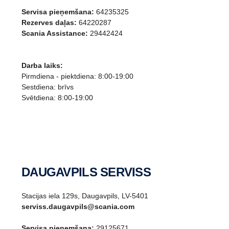
Servisa pieņemšana:
64235325
Rezerves daļas:
64220287
Scania Assistance:
29442424
Darba laiks:
Pirmdiena - piektdiena: 8:00-19:00
Sestdiena: brīvs
Svētdiena: 8:00-19:00
DAUGAVPILS SERVISS
Stacijas iela 129s, Daugavpils, LV-5401
serviss.daugavpils@scania.com
Servisa pieņemšana:
29125671