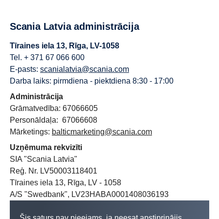
Scania Latvia administrācija
Tīraines iela 13, Rīga, LV-1058
Tel. + 371 67 066 600
E-pasts:
scanialatvia@scania.com
Darba laiks: pirmdiena - piektdiena 8:30 - 17:00
Administrācija
Grāmatvedība: 67066605
Personāldaļa: 67066608
Mārketings:
balticmarketing@scania.com
Uzņēmuma rekvizīti
SIA "Scania Latvia"
Reģ. Nr. LV50003118401
Tīraines iela 13, Rīga, LV - 1058
A/S "Swedbank", LV23HABA0001408036193
Šis saturs nav pieejams, ja neesat apstiprinājis