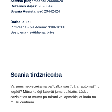
Servisa pieņemšana:
26688620
Rezerves daļas:
20280473
Scania Assistance:
29442424
Darba laiks:
Pirmdiena - piektdiena: 9:00-18:00
Sestdiena - svētdiena: brīvs
Scania tirdzniecība
Vai jums nepieciešama palīdzība saistībā ar automašīnu
iegādi? Mūsu kolēģi labprāt jums palīdzēs. Lūdzu,
sazinieties ar mums pa tālruni vai apmeklējiet kādu no
mūsu centriem.