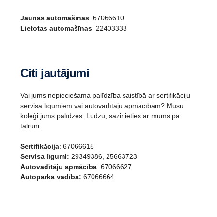
Jaunas automašīnas
: 67066610
Lietotas automašīnas
: 22403333
Citi jautājumi
Vai jums nepieciešama palīdzība saistībā ar sertifikāciju
servisa līgumiem vai autovadītāju apmācībām? Mūsu
kolēģi jums palīdzēs. Lūdzu, sazinieties ar mums pa
tālruni.
Sertifikācija
: 67066615
Servisa līgumi:
29349386, 25663723
Autovadītāju apmācība
: 67066627
Autoparka vadība:
67066664