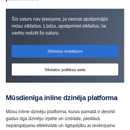
Šis saturs nav pieejams, ja neesat apstiprinājis
mūsu sīkfailus. Lūdzu, apstipriniet sīkfailus, lai
varētu redzēt šo saturu.
Sīkdatņu iestatījumi
Sīkdatņu politikas saite
Mūsdienīga inline dzinēja platforma
Mūsu inline dzinēju platforma, kuras pamatā ir desmit
gadus ilga dzinēju izpēte un izstrāde, piedāvā
nepārspējamu efektivitāti un ilgtspējību ar ievērojamu