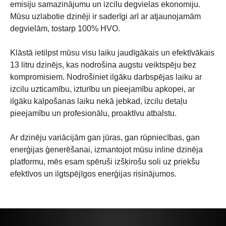
emisiju samazinājumu un izcilu degvielas ekonomiju.
Mūsu uzlabotie dzinēji ir saderīgi arī ar atjaunojamām
degvielām, tostarp 100% HVO.
Klāstā ietilpst mūsu visu laiku jaudīgākais un efektīvākais
13 litru dzinējs, kas nodrošina augstu veiktspēju bez
kompromisiem. Nodrošiniet ilgāku darbspējas laiku ar
izcilu uzticamību, izturību un pieejamību apkopei, ar
ilgāku kalpošanas laiku nekā jebkad, izcilu detaļu
pieejamību un profesionālu, proaktīvu atbalstu.
Ar dzinēju variācijām gan jūras, gan rūpniecības, gan
enerģijas ģenerēšanai, izmantojot mūsu inline dzinēja
platformu, mēs esam spēruši izšķirošu soli uz priekšu
efektīvos un ilgtspējīgos enerģijas risinājumos.