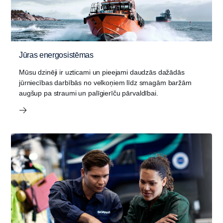
Jūras energosistēmas
Mūsu dzinēji ir uzticami un pieejami daudzās dažādās
jūrniecības darbībās no velkoņiem līdz smagām baržām
augšup pa straumi un palīgierīču pārvaldībai.