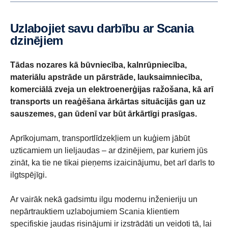
Uzlabojiet savu darbību ar Scania
dzinējiem
Tādas nozares kā būvniecība, kalnrūpniecība,
materiālu apstrāde un pārstrāde, lauksaimniecība,
komerciālā zveja un elektroenerģijas ražošana, kā arī
transports un reaģēšana ārkārtas situācijās gan uz
sauszemes, gan ūdenī var būt ārkārtīgi prasīgas.
Aprīkojumam, transportlīdzekļiem un kuģiem jābūt
uzticamiem un lieljaudas – ar dzinējiem, par kuriem jūs
zināt, ka tie ne tikai pieņems izaicinājumu, bet arī darīs to
ilgtspējīgi.
Ar vairāk nekā gadsimtu ilgu modernu inženieriju un
nepārtrauktiem uzlabojumiem Scania klientiem
specifiskie jaudas risinājumi ir izstrādāti un veidoti tā, lai