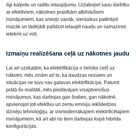
ilgi kalpotu un radītu ietaupījumu. Uzlabojiet savu darbību
ar efektīviem, nākotnes prasībām atbilstošiem
risinājumiem, kas sniedz vairāk, vienlaikus patērējot
mazāk un tādējādi palīdzot ietaupīt naudu un samazinot
ietekmi uz vidi.
Izmaiņu realizēšana ceļā uz nākotnes jaudu
Lai arī uzskatām, ka elektrifikācija ir lielisks ceļš uz
nākotni, mēs zinām arī to, ka daudzas nozares un
situācijas ne tuvu nav gatavas elektrifikācijai. Paturot
prātā šo realitāti, mēs piedāvājam visaptverošus
risinājumus, kas darbojas gan šodien, gan nākotnē,
apvienojot ļoti efektīvu un zemu emisiju iekšdedzes
dzinēju tehnoloģiju, ar vismodernākajiem elektrificētajiem
risinājumiem, kā arī abi no tiem darbojas kopā hibrīda
konfigurācijās.