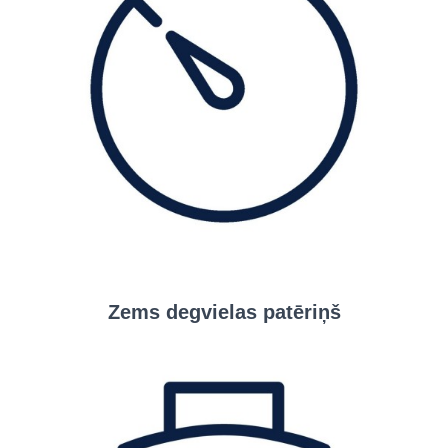
Zems degvielas patēriņš