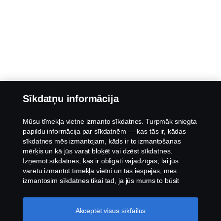
Sīkdatņu informācija
Mūsu tīmekļa vietne izmanto sīkdatnes. Turpmāk sniegta
papildu informācija par sīkdatnēm — kas tās ir, kādas
sīkdatnes mēs izmantojam, kāds ir to izmantošanas
mērķis un kā jūs varat bloķēt vai dzēst sīkdatnes.
Izņemot sīkdatnes, kas ir obligāti vajadzīgas, lai jūs
varētu izmantot tīmekļa vietni un tās iespējas, mēs
izmantosim sīkdatnes tikai tad, ja jūs mums to būsit
atļāvis.
Sīkdatņu iestatījumi
Akceptēt visus sīkfailus