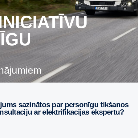
JĪGU
sinājumiem
nsultāciju ar elektrifikācijas ekspertu?