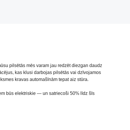
 mūsu pilsētās mēs varam jau redzēt diezgan daudz
ācējus, kas klusi darbojas pilsētās vai dzīvojamos
satiksmes kravas automašīnām tepat aiz stūra.
em būs elektriskie — un satriecoši 50% līdz šīs