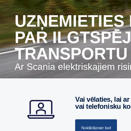
UZŅEMIETIES INICIATĪVU
PAR ILGTSPĒ
TRANSPORTU
Ar Scania elektriskajiem ri
Vai vēlaties, lai ar jums sazinātos par personīgu tikšanos
vai telefonisku ko
Noklikšķiniet šeit