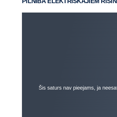
PILNĪBĀ ELEKTRISKAJIEM RISI
Šis saturs nav pieejams, ja neesat 