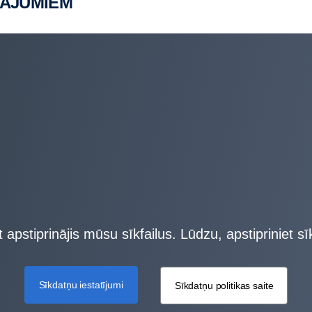
NĀJUMIEM
apstiprinājis mūsu sīkfailus. Lūdzu, apstipriniet sīk
Sīkdatņu iestatījumi
Sīkdatņu politikas saite