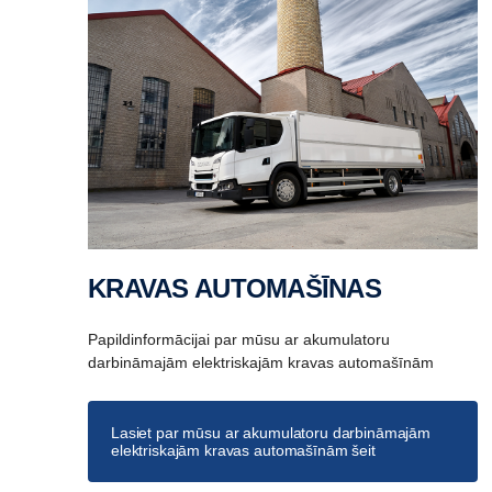
KRAVAS AUTOMAŠĪNAS
Papildinformācijai par mūsu ar akumulatoru
darbināmajām elektriskajām kravas automašīnām
Lasiet par mūsu ar akumulatoru darbināmajām
elektriskajām kravas automašīnām šeit