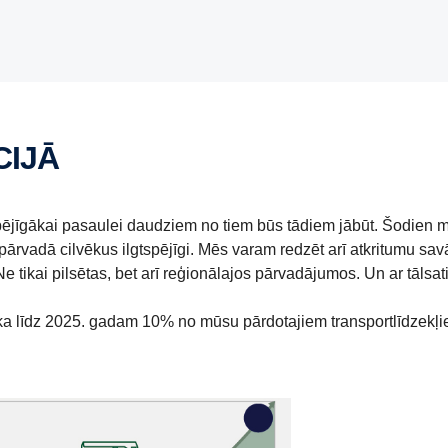
CIJĀ
gtspējīgākai pasaulei daudziem no tiem būs tādiem jābūt. Šodien
pārvadā cilvēkus ilgtspējīgi. Mēs varam redzēt arī atkritumu sav
. Ne tikai pilsētas, bet arī reģionālajos pārvadājumos. Un ar tāl
am, ka līdz 2025. gadam 10% no mūsu pārdotajiem transportlīdzekļi