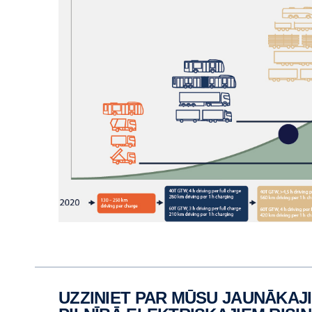
UZZINIET PAR MŪSU JAUNĀKAJIEM AR AKUMULATORIEM DARBINĀMAJIEM ELEKTRISKAJIEM AUTO UN