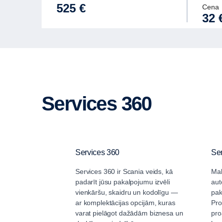
525 €
Cena
32 
Services 360
Services 360
Ser
Services 360 ir Scania veids, kā
Mak
padarīt jūsu pakalpojumu izvēli
aut
vienkāršu, skaidru un kodolīgu —
pak
ar komplektācijas opcijām, kuras
Pro
varat pielāgot dažādām biznesa un
pro