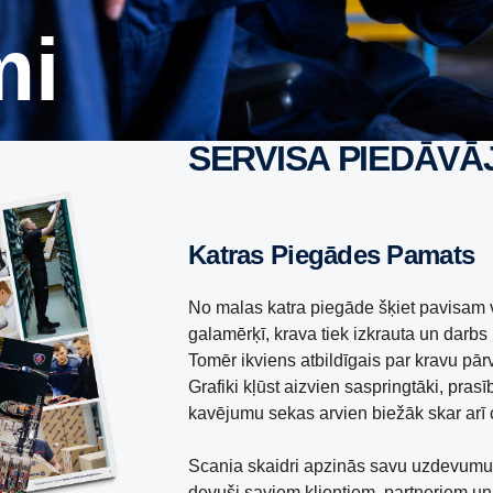
mi
SERVISA PIEDĀV
Katras Piegādes Pamats
No malas katra piegāde šķiet pavisam v
galamērķī, krava tiek izkrauta un darbs 
Tomēr ikviens atbildīgais par kravu pā
Grafiki kļūst aizvien saspringtāki, pras
kavējumu sekas arvien biežāk skar arī ci
Scania skaidri apzinās savu uzdevumu 
devuši saviem klientiem, partneriem un