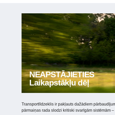
NEAPSTĀJIETIES
Laikapstākļu dēļ
Transportlīdzeklis ir pakļauts dažādiem pārbaudīj
pārmaiņas rada slodzi kritiski svarīgām sistēmām 