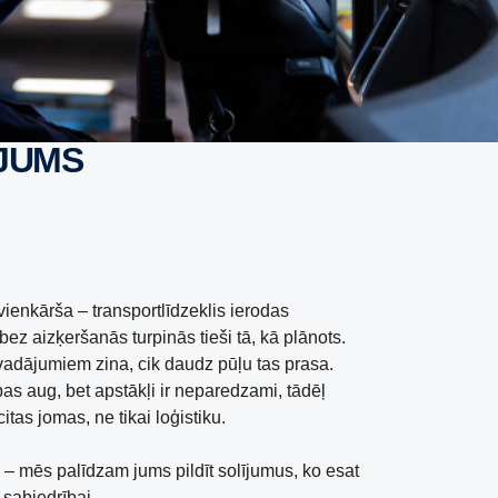
ĀJUMS
ienkārša – transportlīdzeklis ierodas
bez aizķeršanās turpinās tieši tā, kā plānots.
rvadājumiem zina, cik daudz pūļu tas prasa.
ības aug, bet apstākļi ir neparedzami, tādēļ
tas jomas, ne tikai loģistiku.
– mēs palīdzam jums pildīt solījumus, ko esat
 sabiedrībai.