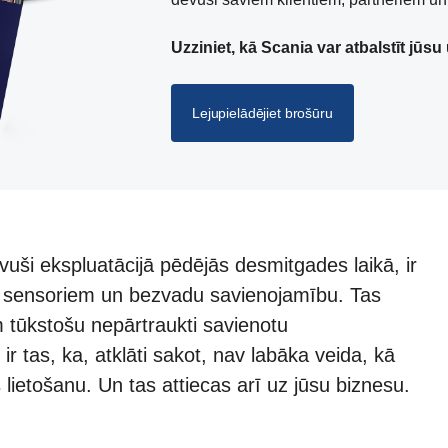
Uzziniet, kā Scania var atbalstīt jū
Lejupielādējiet brošūru
ši ekspluatācijā pēdējās desmitgades laikā, ir
m sensoriem un bezvadu savienojamību. Tas
 tūkstošu nepārtraukti savienotu
ir tas, ka, atklāti sakot, nav labāka veida, kā
 lietošanu. Un tas attiecas arī uz jūsu biznesu.