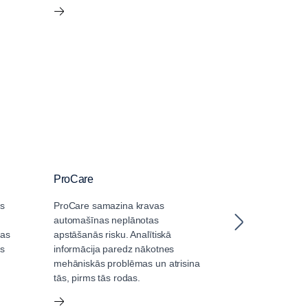
ProCare
Pakalpojums 
s
ProCare samazina kravas
Pakalpojums Sc
automašīnas neplānotas
palīdz jums uzt
tas
apstāšanās risku. Analītiskā
teicamā stāvokl
as
informācija paredz nākotnes
maksimālu jūs
mehāniskās problēmas un atrisina
transportlīdzek
tās, pirms tās rodas.
un rentabilitāti.