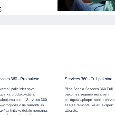
€
vices 360 - Pro pakete
Services 360 - Full pakotne
simāli palieliniet sava
Pilna Scania Services 360 Full
oparka produktivitāti ar
pakotnes seguma ietvaros ir
alpojumu paketi Services 360
pielāgota apkope, spēka pārva
—prognozējošie remonti un
šasijas remonts, kā arī ekspert
aktīva kritisko detaļu nomaiņa,
atbalsts.