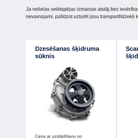
Ja nelielas veiktspējas izmaiņas atstāj bez ievērīb
nevainojami, palīdzot uzturēt jūsu transportlīdzekli 
dzesēšanas šķidruma
Scania dzesēšanas
sūknis
šķid
Cena ar uzstādīšanu no