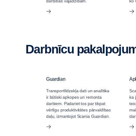
darbības vajadzībām.
ko 
Darbnīcu pakalpoju
Guardian
Ap
Transportlīdzekļa dati un analītika
Sca
ir būtiski apkopes un remonta
ka 
darbiem. Padariet tos par tikpat
tei
vērtīgu produktivitātes pārvaldības
mak
daļu, izmantojot Scania Guardian.
dar