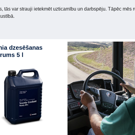
as, tās var strauji ietekmēt uzticamību un darbspēju. Tāpēc mēs
kustībā.
rums 5 l