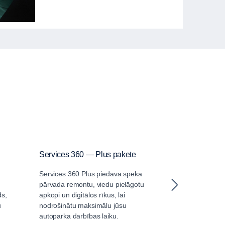
Services 360 — Plus pakete
Services 360
Services 360 Plus piedāvā spēka
Scania Service
pārvada remontu, viedu pielāgotu
nodrošina būti
ds,
apkopi un digitālos rīkus, lai
pakalpojumus u
u
nodrošinātu maksimālu jūsu
pakalpojumus, 
autoparka darbības laiku.
autoparka produk