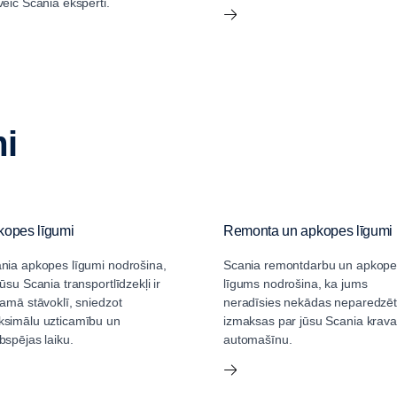
veic Scania eksperti.
mi
kopes līgumi
Remonta un apkopes līgumi
nia apkopes līgumi nodrošina,
Scania remontdarbu un apkope
jūsu Scania transportlīdzekļi ir
līgums nodrošina, ka jums
camā stāvoklī, sniedzot
neradīsies nekādas neparedzē
simālu uzticamību un
izmaksas par jūsu Scania krav
bspējas laiku.
automašīnu.