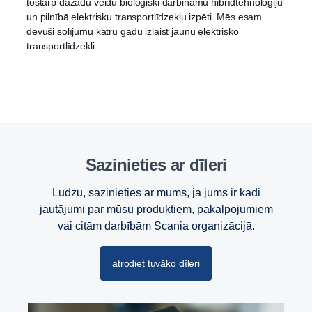
tostarp dažādu veidu bioloģiski darbināmu hibrīdtehnoloģiju
un pilnībā elektrisku transportlīdzekļu izpēti. Mēs esam
devuši solījumu katru gadu izlaist jaunu elektrisko
transportlīdzekli.
Sazinieties ar dīleri
Lūdzu, sazinieties ar mums, ja jums ir kādi
jautājumi par mūsu produktiem, pakalpojumiem
vai citām darbībām Scania organizācijā.
atrodiet tuvāko dīleri