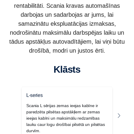
rentabilitāti. Scania kravas automašīnas
darbojas un sadarbojas ar jums, lai
samazinātu ekspluatācijas izmaksas,
nodrošinātu maksimālu darbspējas laiku un
tādus apstākļus autovadītājiem, lai viņi būtu
drošībā, modri un justos ērti.
Klāsts
L-series
P sē
Scania L sērijas zemas ieejas kabīne ir
Scan
paredzēta pilsētas apstākļiem ar zemas
kabīņ
ieejas kabīni un maksimālu redzamības
un re
lauku caur logu drošībai pilsētā un pilsētas
tās 
durvīm.
apst