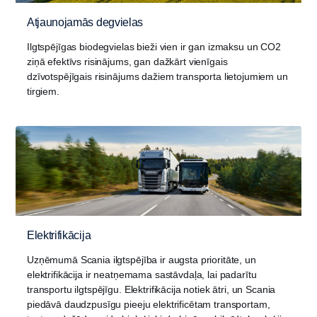
Atjaunojamās degvielas
Ilgtspējīgas biodegvielas bieži vien ir gan izmaksu un CO2
ziņā efektīvs risinājums, gan dažkārt vienīgais
dzīvotspējīgais risinājums dažiem transporta lietojumiem un
tirgiem.
Elektrifikācija
Uzņēmumā Scania ilgtspējība ir augsta prioritāte, un
elektrifikācija ir neatņemama sastāvdaļa, lai padarītu
transportu ilgtspējīgu. Elektrifikācija notiek ātri, un Scania
piedāvā daudzpusīgu pieeju elektrificētam transportam,