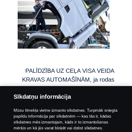
PALĪDZĪBA UZ CEĻA VISA VEIDA
KRAVAS AUTOMAŠĪNĀM, ja rodas
neparedzētas problēmas, ir
Sīkdatņu informācija
pieejama visu diennakti. Jums jāveic
tikai viens zvans, lai sazinātos ar
Mūsu tīmekļa vietne izmanto sīkdatnes. Turpmāk sniegta
profesionālu darbnīcas koordinatoru,
papildu informācija par sīkdatnēm — kas tās ir, kādas
sīkdatnes mēs izmantojam, kāds ir to izmantošanas
kurš pārzina jūsu Scania produktus
mērķis un kā jūs varat bloķēt vai dzēst sīkdatnes.