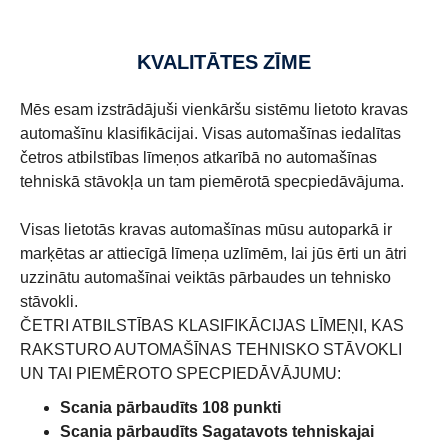
KVALITĀTES ZĪME
Mēs esam izstrādājuši vienkāršu sistēmu lietoto kravas
automašīnu klasifikācijai. Visas automašīnas iedalītas
četros atbilstības līmeņos atkarībā no automašīnas
tehniskā stāvokļa un tam piemērotā specpiedāvājuma.
Visas lietotās kravas automašīnas mūsu autoparkā ir
marķētas ar attiecīgā līmeņa uzlīmēm, lai jūs ērti un ātri
uzzinātu automašīnai veiktās pārbaudes un tehnisko
stāvokli.
ČETRI ATBILSTĪBAS KLASIFIKĀCIJAS LĪMEŅI, KAS
RAKSTURO AUTOMAŠĪNAS TEHNISKO STĀVOKLI
UN TAI PIEMĒROTO SPECPIEDĀVĀJUMU:
Scania pārbaudīts 108 punkti
Scania pārbaudīts Sagatavots tehniskajai