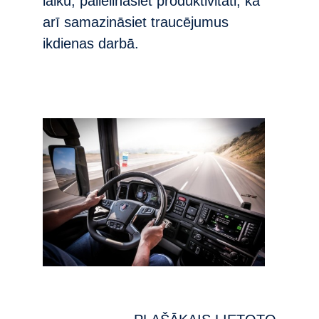
laiku, palielināsiet produktivitāti, kā
arī samazināsiet traucējumus
ikdienas darbā.