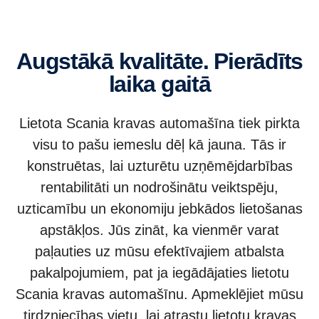
Augstākā kvalitāte. Pierādīts
laika gaitā
Lietota Scania kravas automašīna tiek pirkta
visu to pašu iemeslu dēļ kā jauna. Tās ir
konstruētas, lai uzturētu uzņēmējdarbības
rentabilitāti un nodrošinātu veiktspēju,
uzticamību un ekonomiju jebkādos lietošanas
apstākļos. Jūs zināt, ka vienmēr varat
paļauties uz mūsu efektīvajiem atbalsta
pakalpojumiem, pat ja iegādājaties lietotu
Scania kravas automašīnu. Apmeklējiet mūsu
tirdzniecības vietu, lai atrastu lietotu kravas