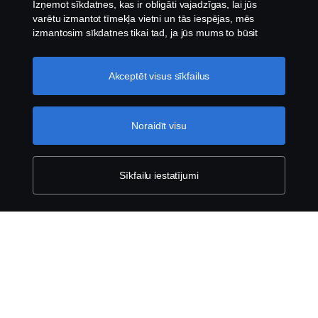
un runā jūsu valodā.
Izņemot sīkdatnes, kas ir obligāti vajadzīgas, lai jūs
varētu izmantot tīmekļa vietni un tās iespējas, mēs
izmantosim sīkdatnes tikai tad, ja jūs mums to būsit
atļāvis.
Sīkdatņu iestatījumi
Produkti
Akceptēt visus sīkfailus
Pakalpojumi
Noraidīt visu
Par Scania
Sīkfailu iestatījumi
Saistību atruna
Privātuma politika