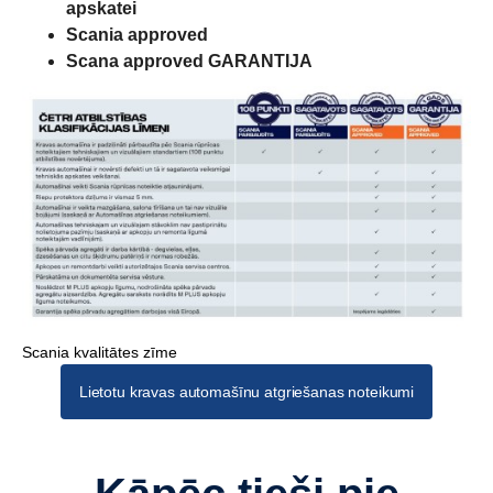
apskatei
Scania approved
Scana approved GARANTIJA
Scania kvalitātes zīme
Lietotu kravas automašīnu atgriešanas noteikumi