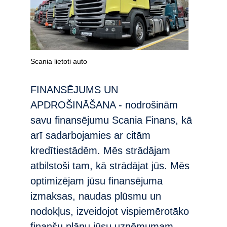
Scania lietoti auto
FINANSĒJUMS UN
APDROŠINĀŠANA - nodrošinām
savu finansējumu Scania Finans, kā
arī sadarbojamies ar citām
kredītiestādēm. Mēs strādājam
atbilstoši tam, kā strādājat jūs. Mēs
optimizējam jūsu finansējuma
izmaksas, naudas plūsmu un
nodokļus, izveidojot vispiemērotāko
finanšu plānu jūsu uzņēmumam.