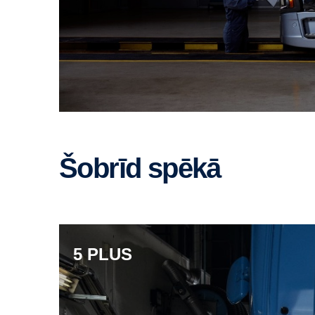
Šobrīd spēkā
5 PLUS