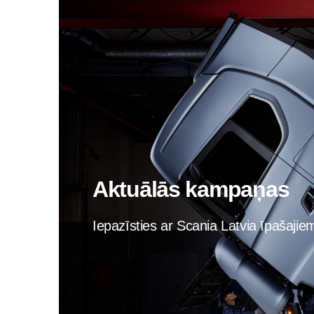
Aktuālās kampaņas
Iepazīsties ar Scania Latvia īpašaji