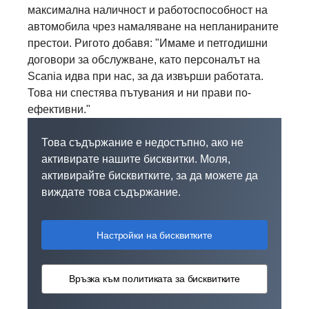
максимална наличност и работоспособност на
автомобила чрез намаляване на непланираните
престои. Ригото добавя: "Имаме и петгодишни
договори за обслужване, като персоналът на
Scania идва при нас, за да извърши работата.
Това ни спестява пътувания и ни прави по-
ефективни."
Това съдържание е недостъпно, ако не
активирате нашите бисквитки. Моля,
активирайте бисквитките, за да можете да
виждате това съдържание.
Настройки на бисквитките
Връзка към политиката за бисквитките