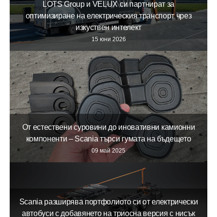
LOTS Group и VELUX си партнират за
оптимизиране на електрическия транспорт чрез
изкуствен интелект
15 юни 2026
От естествени суровини до иновативни камионни
компоненти – Scania търси гумата на бъдещето
09 май 2025
Scania разширява портфолиото си от електрически
автобуси с добавянето на триосна версия с нисък