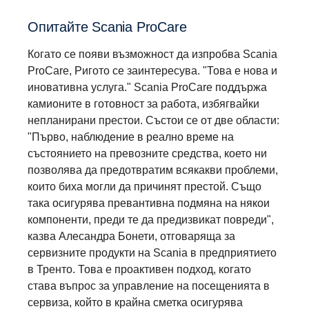
Опитайте Scania ProCare
Когато се появи възможност да изпробва Scania
ProCare, Ригото се заинтересува. "Това е нова и
иновативна услуга." Scania ProCare поддържа
камионите в готовност за работа, избягвайки
непланирани престои. Състои се от две области:
"Първо, наблюдение в реално време на
състоянието на превозните средства, което ни
позволява да предотвратим всякакви проблеми,
които биха могли да причинят престой. Също
така осигурява превантивна подмяна на някои
компоненти, преди те да предизвикат повреди",
казва Алесандра Бонети, отговаряща за
сервизните продукти на Scania в предприятието
в Тренто. Това е проактивен подход, когато
става въпрос за управление на посещенията в
сервиза, който в крайна сметка осигурява