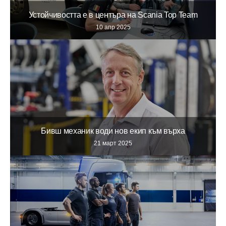
Устойчивостта е в центъра на Scania Top Team
10 апр 2025
Бивш механик води нов екип към върха
21 март 2025