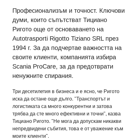
Професионализъм и точност. Ключови
думи, които съпътстват Тициано
Ригото още от основаването на
Autotrasporti Rigotto Tiziano SRL през
1994 г. За да подчертае важността на
своите клиенти, компанията избира
Scania ProCare, за да предотврати
ненужните спирания.
Три десетилетия в бизнеса и е ясно, че Ригото
иска да остане още дълго. "Транспортът и
логистиката са много конкурентни и затова
трябва да сте много ефективни и точни", казва
Тициано Ригото. "Не мога да допускам никакви
непредвидени събития, това е от уважение към
моите клиенти".