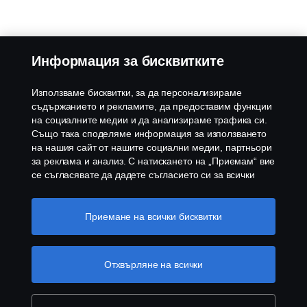
Информация за бисквитките
Използваме бисквитки, за да персонализираме
съдържанието и рекламите, да предоставим функции
на социалните медии и да анализираме трафика си.
Също така споделяме информация за използването
на нашия сайт от нашите социални медии, партньори
за реклама и анализ. С натискането на „Приемам“ вие
се съгласявате да дадете съгласието си за всички
използвани „бисквитки“ и информацията, която се
споделя. Можете също така да управлявате своите
бисквитки, като щракнете върху „Настройки на
Приемане на всички бисквитки
бисквитките“ и изберете категориите, които искате да
приемете. За по-подробно обяснение как използваме
бисквитки, моля, посетете нашия раздел бисквитки,
Отхвърляне на всички
който можете да намерите, като щракнете върху
връзката под този текст
Повече информация за
вашата поверителност