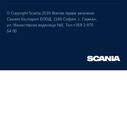
© Copyright Scania 2026 Всички права запазени.
Скания България ЕООД, 1186 София, с. Герман,
ул. Манастирска воденица №5, Тел.+359 2 970
54 00