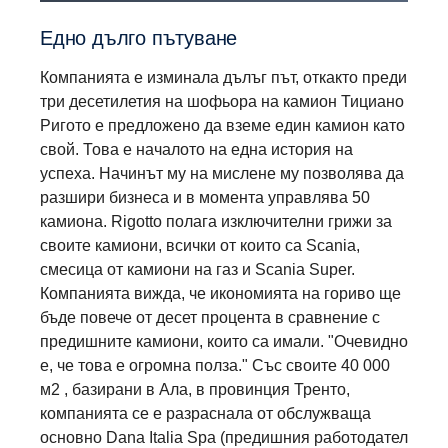
Едно дълго пътуване
Компанията е изминала дълъг път, откакто преди
три десетилетия на шофьора на камион Тициано
Ригото е предложено да вземе един камион като
свой. Това е началото на една история на
успеха. Начинът му на мислене му позволява да
разшири бизнеса и в момента управлява 50
камиона. Rigotto полага изключителни грижи за
своите камиони, всички от които са Scania,
смесица от камиони на газ и Scania Super.
Компанията вижда, че икономията на гориво ще
бъде повече от десет процента в сравнение с
предишните камиони, които са имали. "Очевидно
е, че това е огромна полза." Със своите 40 000
м2 , базирани в Ала, в провинция Тренто,
компанията се е разраснала от обслужваща
основно Dana Italia Spa (предишния работодател