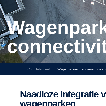
Wagenparken met gemengde
connectivit
Complete Fleet
Wagenparken met gemengde conn
Naadloze integratie voor diverse
wagenparken