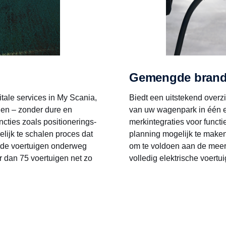
Gemengde brands
itale services in My Scania,
Biedt een uitstekend overz
gen – zonder dure en
van uw wagenpark in één e
ncties zoals positionerings-
merkintegraties voor functi
lijk te schalen proces dat
planning mogelijk te maken
l de voertuigen onderweg
om te voldoen aan de meer 
 dan 75 voertuigen net zo
volledig elektrische voertu