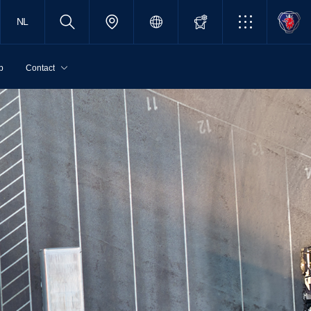
NL
p
Contact