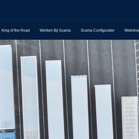
King of the Road
Werken Bij Scania
Scania Configurator
Websho