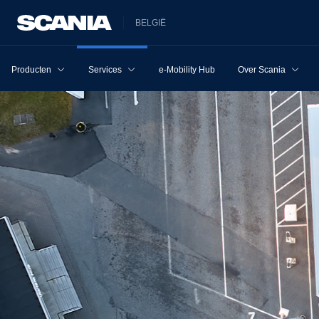
BELGIË
Producten
Services
e-Mobility Hub
Over Scania