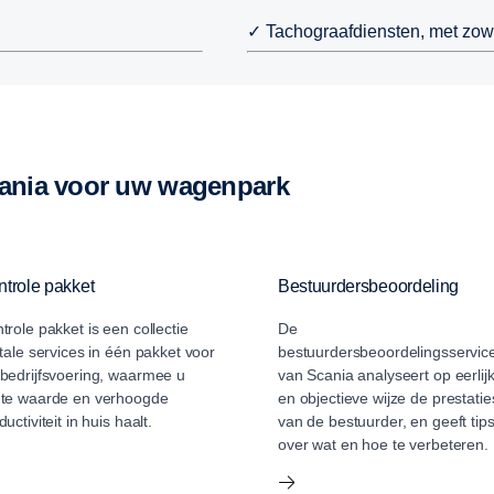
✓ Tachograafdiensten, met zowe
cania voor uw wagenpark
trole pakket
Bestuurdersbeoordeling
trole pakket is een collectie
De
itale services in één pakket voor
bestuurdersbeoordelingsservic
bedrijfsvoering, waarmee u
van Scania analyseert op eerlij
te waarde en verhoogde
en objectieve wijze de prestatie
ductiviteit in huis haalt.
van de bestuurder, en geeft tip
over wat en hoe te verbeteren.