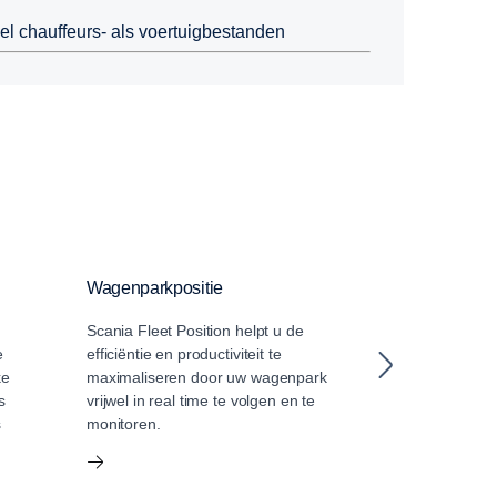
l chauffeurs- als voertuigbestanden
Wagenparkpositie
Datatoegang
Scania Fleet Position helpt u de
Met onze servi
e
efficiëntie en productiviteit te
datatoegang c
ke
maximaliseren door uw wagenpark
gevestigde
s
vrijwel in real time te volgen en te
wagenparkbehe
s
monitoren.
derden met uw 
en de gegeven
hetzelfde groter