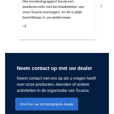
Het monitoringrapport bevat een
Contr
weekoverzicht met kernstatistieken van
servi
onze Scania voertuigen, en dit is altijd
bedr
beschikbaar in uw webbrowser.
en ve
Neem contact op met uw dealer
Neem contact met ons op als u vragen heeft
over onze producten, diensten of andere
activiteiten in de organisatie van Scania.
Vind hier uw dichtstbijzijnde dealer