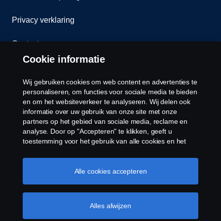
Privacy verklaring
Contact
Cookie informatie
Klokkenluiden
Wij gebruiken cookies om web content en advertenties te
Cookiebeleid
personaliseren, om functies voor sociale media te bieden
en om het websiteverkeer te analyseren. Wij delen ook
informatie over uw gebruik van onze site met onze
Cookies
partners op het gebied van sociale media, reclame en
analyse. Door op "Accepteren" te klikken, geeft u
toestemming voor het gebruik van alle cookies en het
delen van informatie. U kunt uw cookies ook beheren
door op "Cookie Instellingen" te klikken en de
categorieën te selecteren die u wilt accepteren. Voor een
Alle cookies accepteren
meer gedetailleerde uitleg over hoe wij cookies
gebruiken, verwijzen wij u naar onze cookies pagina, die
© Copyright Scania 2026 Alle Rechten
u kunt vinden door op de link onder deze tekst te
Alles afwijzen
Voorbehouden. Scania Belgium ,A.Van Osslaan 1
klikken.
Cookie beleid
bus b28, 1120 Neder-Over-Heembeek, Tel. 02/264