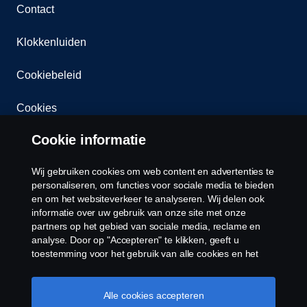
Contact
Klokkenluiden
Cookiebeleid
Cookies
Cookie informatie
Wij gebruiken cookies om web content en advertenties te
personaliseren, om functies voor sociale media te bieden
en om het websiteverkeer te analyseren. Wij delen ook
informatie over uw gebruik van onze site met onze
© Copyright Scania 2026 Alle Rechten
partners op het gebied van sociale media, reclame en
Voorbehouden. Scania Belgium ,A.Van Osslaan 1
analyse. Door op "Accepteren" te klikken, geeft u
bus b28, 1120 Neder-Over-Heembeek, Tel. 02/264
toestemming voor het gebruik van alle cookies en het
02 11
delen van informatie. U kunt uw cookies ook beheren
door op "Cookie Instellingen" te klikken en de
categorieën te selecteren die u wilt accepteren. Voor een
Alle cookies accepteren