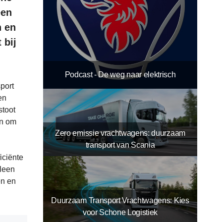
een
n en
 bij
Podcast - De weg naar elektrisch
port
en
stoot
en om
Zero emissie vrachtwagens: duurzaam
transport van Scania
iciënte
lleen
en en
Duurzaam Transport Vrachtwagens: Kies
voor Schone Logistiek