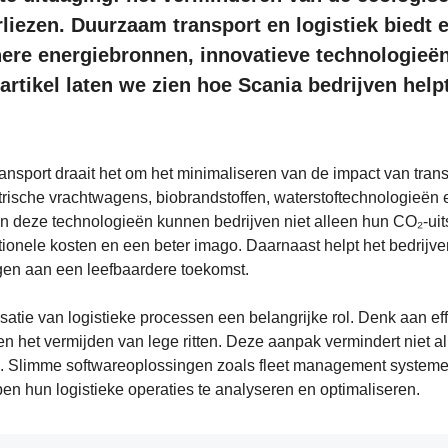
rliezen. Duurzaam transport en logistiek biedt 
ere energiebronnen, innovatieve technologieë
 artikel laten we zien hoe Scania bedrijven helpt
ransport draait het om het minimaliseren van de impact van trans
ktrische vrachtwagens, biobrandstoffen, waterstoftechnologieën 
in deze technologieën kunnen bedrijven niet alleen hun CO₂-uit
tionele kosten en een beter imago. Daarnaast helpt het bedrijv
agen aan een leefbaardere toekomst.
satie van logistieke processen een belangrijke rol. Denk aan eff
n het vermijden van lege ritten. Deze aanpak vermindert niet a
d. Slimme softwareoplossingen zoals fleet management system
pen hun logistieke operaties te analyseren en optimaliseren.