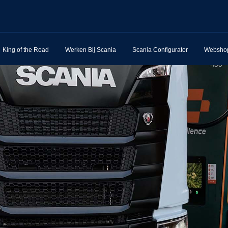
King of the Road
Werken Bij Scania
Scania Configurator
Websho