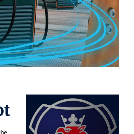
ot
che