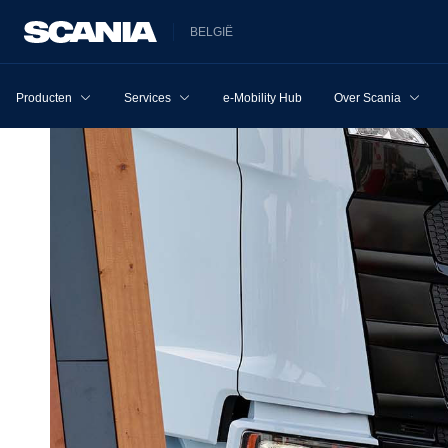
BELGIË
Producten
Services
e-Mobility Hub
Over Scania