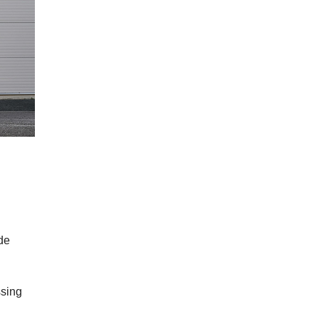
de
ssing