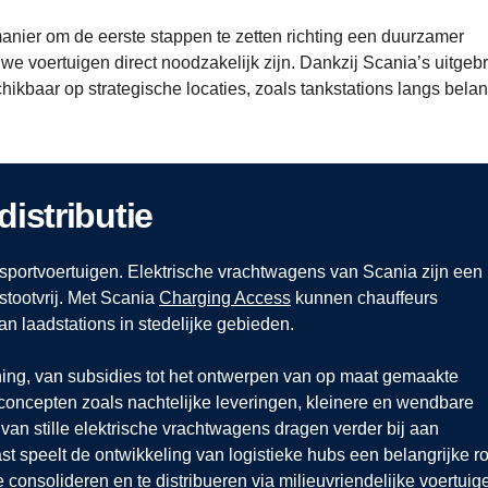
anier om de eerste stappen te zetten richting een duurzamer
e voertuigen direct noodzakelijk zijn. Dankzij Scania’s uitgeb
ikbaar op strategische locaties, zoals tankstations langs belan
istributie
nsportvoertuigen. Elektrische vrachtwagens van Scania zijn een
itstootvrij. Met Scania
Charging Access
kunnen chauffeurs
n laadstations in stedelijke gebieden.
ning, van subsidies tot het ontwerpen van op maat gemaakte
 concepten zoals nachtelijke leveringen, kleinere en wendbare
 van stille elektrische vrachtwagens dragen verder bij aan
st speelt de ontwikkeling van logistieke hubs een belangrijke ro
onsolideren en te distribueren via milieuvriendelijke voertuig