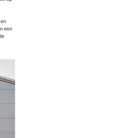
 en
an een
de