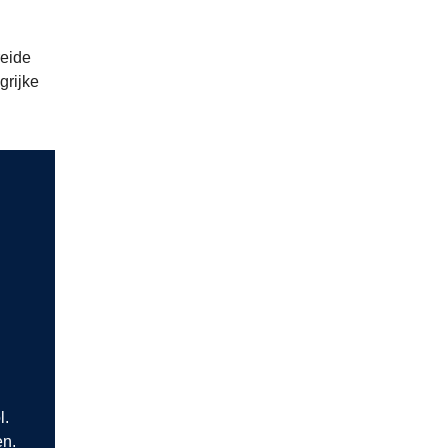
reide
grijke
l.
en.