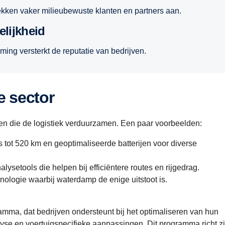
ekken vaker milieubewuste klanten en
partners aan.
elijkheid
ing versterkt de reputatie van bedrijven.
e sector
en die de logistiek verduurzamen. Een paar voorbeelden:
 tot 520 km en geoptimaliseerde batterijen voor diverse
setools die helpen bij efficiëntere routes en rijgedrag.
nologie waarbij waterdamp de enige uitstoot is.
amma, dat bedrijven ondersteunt bij het optimaliseren van hun
lyse en voertuigspecifieke aanpassingen. Dit programma richt z