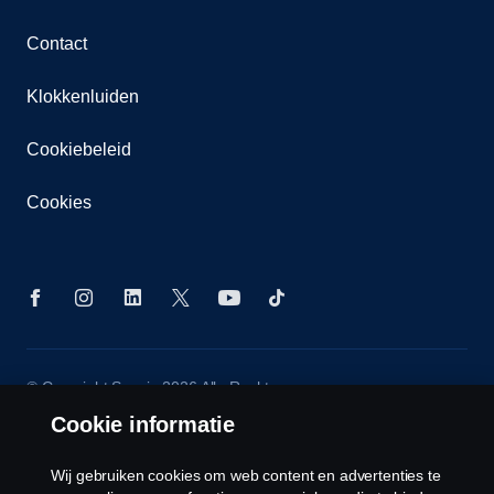
Contact
Klokkenluiden
Cookiebeleid
Cookies
© Copyright Scania 2026 Alle Rechten
Voorbehouden. Scania Belgium ,A.Van Osslaan 1
Cookie informatie
bus b28, 1120 Neder-Over-Heembeek, Tel. 02/264
02 11
Wij gebruiken cookies om web content en advertenties te