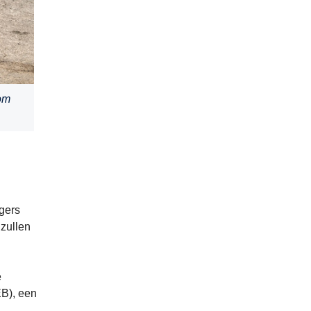
 om
gers
zullen
e
EB), een