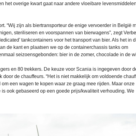
t en het overige kwart gaat naar andere vloeibare levensmiddele
ort. “Wij zijn als biertransporteur de enige vervoerder in België 
einigen, steriliseren en voorspannen van bierwagens”, zegt Verb
dicated’ tankcontainers voor het transport van bier. Als het in 
 aan de kant en plaatsen we op de containerchassis tanks om
enmaal seizoensgebonden: bier in de zomer, chocolade in de wi
eggers en 80 trekkers. De keuze voor Scania is ingegeven door d
 door de chauffeurs. “Het is niet makkelijk om voldoende chauf
ed om een wagen te kopen waar ze graag mee rijden. Maar onze
ie is ook gebaseerd op een goede prijs/kwaliteit verhouding. We