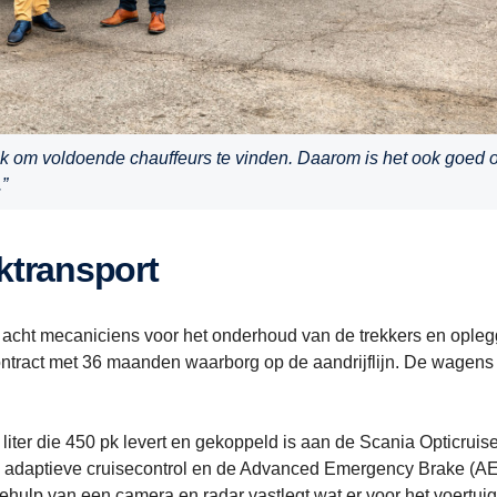
ijk om voldoende chauffeurs te vinden. Daarom is het ook goed
”
ktransport
 acht mecaniciens voor het onderhoud van de trekkers en opleg
ontract met 36 maanden waarborg op de aandrijflijn. De wagens 
liter die 450 pk levert en gekoppeld is aan de Scania Opticruis
 de adaptieve cruisecontrol en de Advanced Emergency Brake (A
ulp van een camera en radar vastlegt wat er voor het voertuig