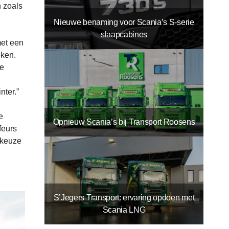
n zoals
Nieuwe benaming voor Scania’s S-serie
slaapcabines
met een
eken.
de
nter.”
e
Opnieuw Scania’s bij Transport Roosens
feurs
 keuze
S’Jegers Transport: ervaring opdoen met
Scania LNG