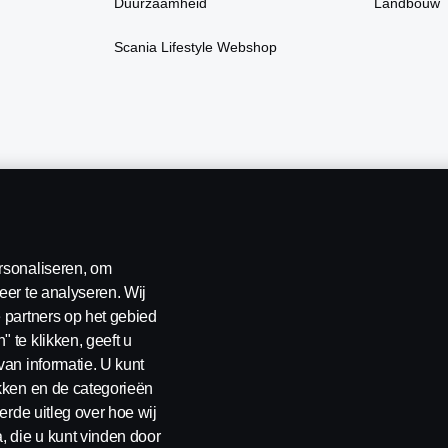
Duurzaamheid
Landbouw
Scania Lifestyle Webshop
rsonaliseren, om
eer te analyseren. Wij
 partners op het gebied
 te klikken, geeft u
van informatie. U kunt
ikken en de categorieën
erde uitleg over hoe wij
erklaring
Contact
Klokkenluiden
Cookiebeleid
Cookies
, die u kunt vinden door