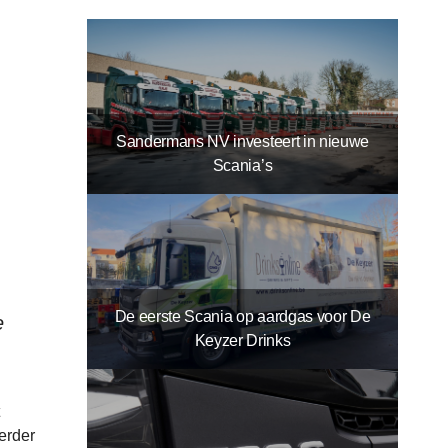
Sandermans NV investeert in nieuwe
Scania’s
De eerste Scania op aardgas voor De
e
Keyzer Drinks
erder