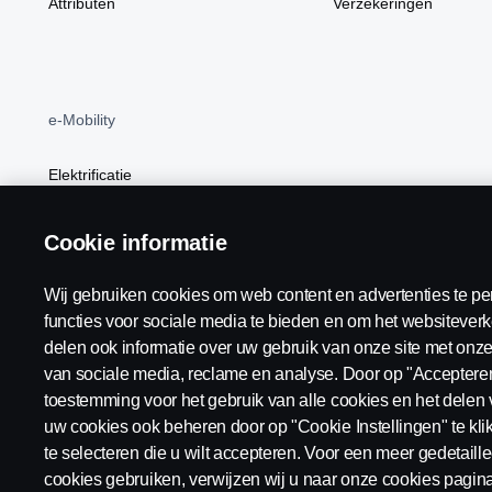
Attributen
Verzekeringen
e-Mobility
Elektrificatie
BEV
Cookie informatie
Wij gebruiken cookies om web content en advertenties te pe
functies voor sociale media te bieden en om het websiteverk
Scania in Your Region:
België
delen ook informatie over uw gebruik van onze site met onze
van sociale media, reclame en analyse. Door op "Accepteren"
toestemming voor het gebruik van alle cookies en het delen 
uw cookies ook beheren door op "Cookie Instellingen" te kl
te selecteren die u wilt accepteren. Voor een meer gedetaille
Algemene voorwaarden
Juridische bepalingen
Privacy v
cookies gebruiken, verwijzen wij u naar onze cookies pagina