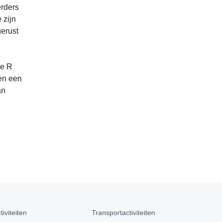
erders
 zijn
gerust
De R
ben een
an
iviteiten
Transportactiviteiten