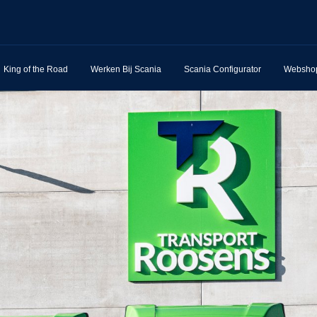
King of the Road
Werken Bij Scania
Scania Configurator
Websho