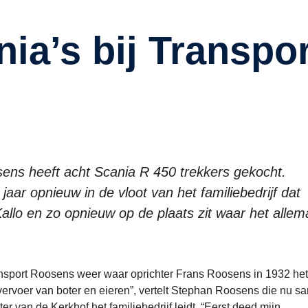
ns heeft acht Scania R 450 trekkers gekocht.
r opnieuw in de vloot van het familiebedrijf dat
allo en zo opnieuw op de plaats zit waar het allem
ansport Roosens weer waar oprichter Frans Roosens in 1932 het 
 vervoer van boter en eieren”, vertelt Stephan Roosens die nu 
 van de Kerkhof het familiebedrijf leidt. “Eerst deed mijn