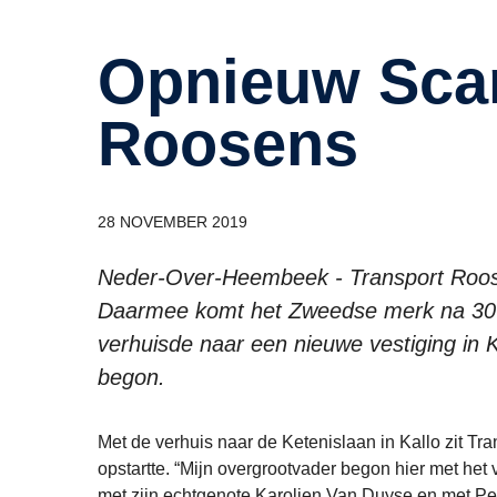
Opnieuw Scania’s bij Transport
Roosens
28 NOVEMBER 2019
Neder-Over-Heembeek - Transport Roose
Daarmee komt het Zweedse merk na 30 jaa
verhuisde naar een nieuwe vestiging in K
begon.
Met de verhuis naar de Ketenislaan in Kallo zit Tr
opstartte. “Mijn overgrootvader begon hier met het
met zijn echtgenote Karolien Van Duyse en met Peter