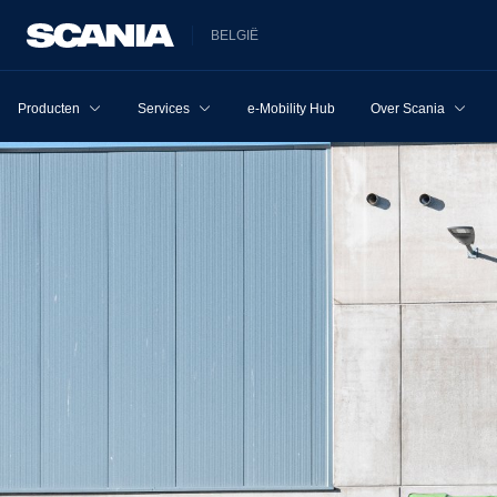
BELGIË
Producten
Services
e-Mobility Hub
Over Scania