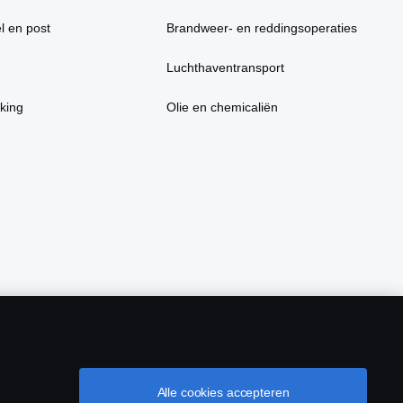
l en post
Brandweer- en reddingsoperaties
Luchthaventransport
king
Olie en chemicaliën
Alle cookies accepteren