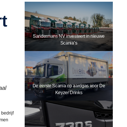
Sandermans NV investeert in nieuwe
Scania’s
De eerste Scania op aardgas voor De
aal
Keyzer Drinks
bedrijf
samen