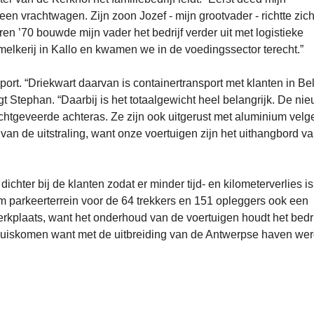
een vrachtwagen. Zijn zoon Jozef - mijn grootvader - richtte zich
ren ’70 bouwde mijn vader het bedrijf verder uit met logistieke
melkerij in Kallo en kwamen we in de voedingssector terecht.”
port. “Driekwart daarvan is containertransport met klanten in Bel
t Stephan. “Daarbij is het totaalgewicht heel belangrijk. De ni
htgeveerde achteras. Ze zijn ook uitgerust met aluminium velge
an de uitstraling, want onze voertuigen zijn het uithangbord v
chter bij de klanten zodat er minder tijd- en kilometerverlies is
 parkeerterrein voor de 64 trekkers en 151 opleggers ook een
rkplaats, want het onderhoud van de voertuigen houdt het bedrij
 thuiskomen want met de uitbreiding van de Antwerpse haven we