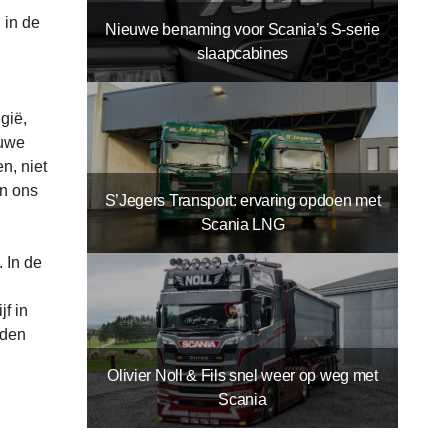
 in de
Nieuwe benaming voor Scania’s S-serie
slaapcabines
gië,
euwe
n, niet
an ons
S’Jegers Transport: ervaring opdoen met
Scania LNG
. In de
f in
rden
Olivier Noll & Fils snel weer op weg met
Scania