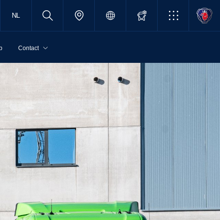
NL
p
Contact