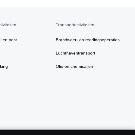
iviteiten
Transportactiviteiten
l en post
Brandweer- en reddingsoperaties
Luchthaventransport
king
Olie en chemicaliën