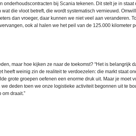
 onderhoudscontracten bij Scania tekenen. Dit stelt je in staat
En wat die vloot betreft, die wordt systematisch vernieuwd. Omwil
eters dan vroeger, daar kunnen we niet veel aan veranderen. T
 vervangen, ook al halen we het peil van de 125.000 kilometer p
eden, maar hoe kijken ze naar de toekomst? “Het is belangrijk da
 heeft weinig zin de realiteit te verdoezelen: die markt staat on
de grote groepen oefenen een enorme druk uit. Maar je moet vo
s we deden toen we onze logistieke activiteit begonnen uit te b
 om draait.”