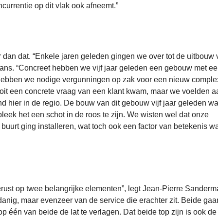
currentie op dit vlak ook afneemt.”
 dan dat. “Enkele jaren geleden gingen we over tot de uitbouw
ermans. “Concreet hebben we vijf jaar geleden een gebouw met e
hebben we nodige vergunningen op zak voor een nieuw complex
ooit een concrete vraag van een klant kwam, maar we voelden a
ond hier in de regio. De bouw van dit gebouw vijf jaar geleden w
leek het een schot in de roos te zijn. We wisten wel dat onze
de buurt ging installeren, wat toch ook een factor van betekenis w
ust op twee belangrijke elementen”, legt Jean-Pierre Sanderma
danig, maar evenzeer van de service die erachter zit. Beide ga
p één van beide de lat te verlagen. Dat beide top zijn is ook de