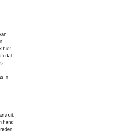
 van
en
 hier
an dat
as
as in
ns uit.
an hand
 reden