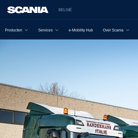
BELGIË
Producten
Services
e-Mobility Hub
Over Scania