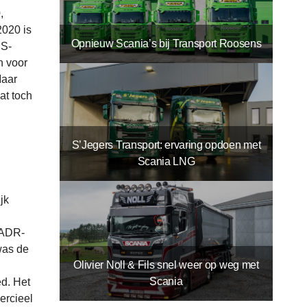
,
2020 is
Opnieuw Scania’s bij Transport Roosens
 S-
n voor
Maar
at toch
S’Jegers Transport: ervaring opdoen met
Scania LNG
jk
 ADR-
was de
Olivier Noll & Fils snel weer op weg met
Scania
ed. Het
ercieel