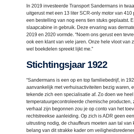
In 2019 investeerde Transport Sandermans in twaalf
uitgerust met een 13 liter SCR-only motor van 410 
een bestelling van nog eens tien stuks geplaatst. 
slaapcabine in gebruik. Deze ervaring was dermate 
2019 en 2020 vormde. “Noem ons gerust een tevre
ook een klant van vele jaren. Onze hele vloot van zo
wel boekdelen spreekt lijkt me.”
Stichtingsjaar 1922
“Sandermans is een op en top familiebedrijf, in 19
aanvankelijk met verhuisactiviteiten bezig waren, e
tekende zich een specialisatie af. Zo doen we heel
temperatuurgecontroleerde chemische producten, zi
verhaal zijn begonnen zou je op conto van het toe
rechtstreekse aanleiding. Op zich is ADR geen een
uitrusting nodig, de chauffeurs moeten aan tal van 
belang van dit strakke kader om veiligheidsredenen