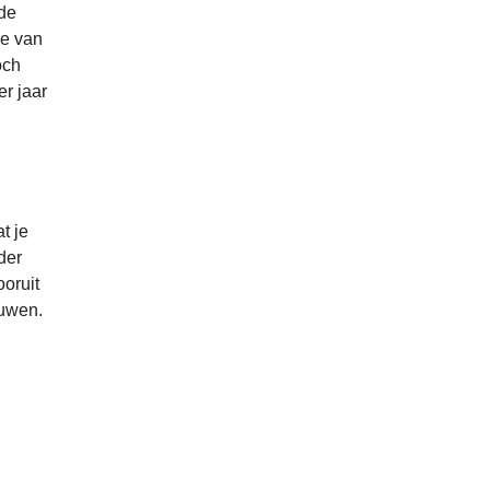
 de
le van
och
er jaar
t je
der
oruit
ouwen.