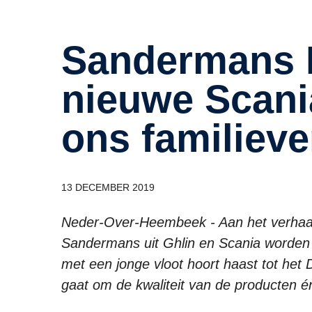
San­der­mans NV in­ves­teert in
nieuwe Scania
ons fa­mi­lie­v
13 DECEMBER 2019
Neder-Over-Heembeek - Aan het verhaal
Sandermans uit Ghlin en Scania worden 
met een jonge vloot hoort haast tot het D
gaat om de kwaliteit van de producten én 