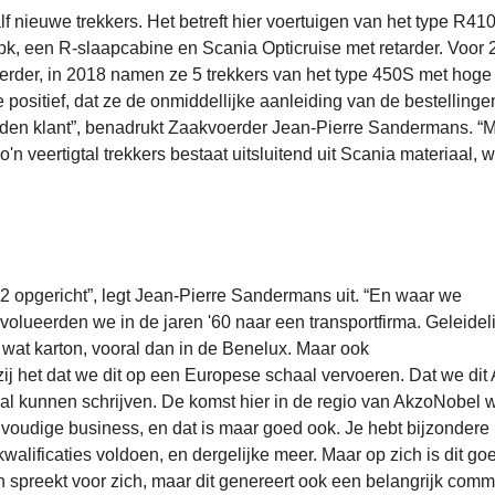
 nieuwe trekkers. Het betreft hier voertuigen van het type R410
pk, een R-slaapcabine en Scania Opticruise met retarder. Voor 
Eerder, in 2018 namen ze 5 trekkers van het type 450S met hoge
positief, dat ze de onmiddellijke aanleiding van de bestellinge
den klant”, benadrukt Zaakvoerder Jean-Pierre Sandermans. “
'n veertigtal trekkers bestaat uitsluitend uit Scania materiaal, w
22 opgericht”, legt Jean-Pierre Sandermans uit. “En waar we
volueerden we in de jaren '60 naar een transportfirma. Geleideli
 wat karton, vooral dan in de Benelux. Maar ook
j het dat we dit op een Europese schaal vervoeren. Dat we dit
val kunnen schrijven. De komst hier in de regio van AkzoNobel 
voudige business, en dat is maar goed ook. Je hebt bijzondere
kwalificaties voldoen, en dergelijke meer. Maar op zich is dit go
 spreekt voor zich, maar dit genereert ook een belangrijk comm